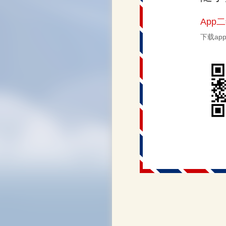
App
下载a