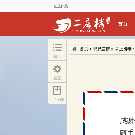
创建作品
首页
首页
>
现代言情
>
掌上娇妻
目录
设置
加入书架
感谢
随手