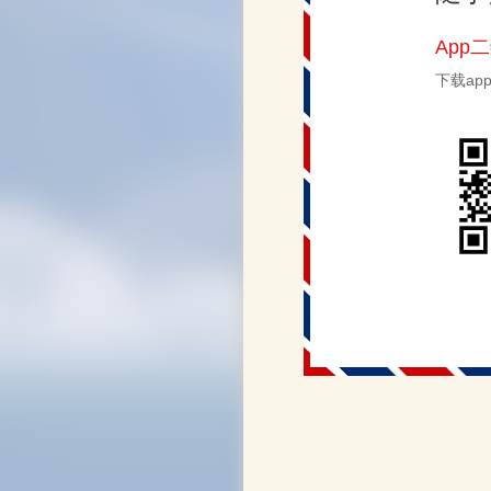
App
下载a