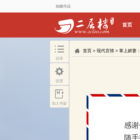
创建作品
首页
首页
>
现代言情
>
掌上娇妻
目录
设置
加入书架
感谢
随手