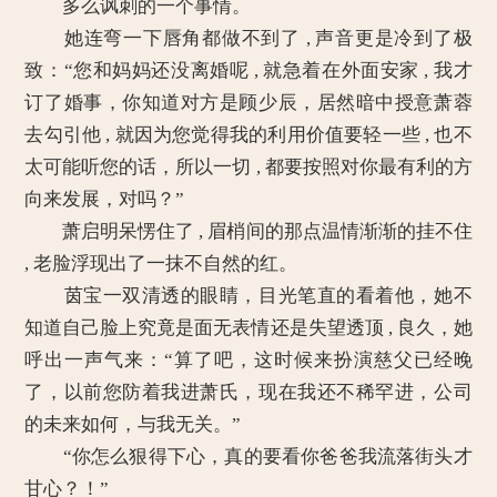
多么讽刺的一个事情。
她连弯一下唇角都做不到了 , 声音更是冷到了极
致：“您和妈妈还没离婚呢 , 就急着在外面安家 , 我才
订了婚事，你知道对方是顾少辰，居然暗中授意萧蓉
去勾引他 , 就因为您觉得我的利用价值要轻一些 , 也不
太可能听您的话，所以一切 , 都要按照对你最有利的方
向来发展，对吗？”
萧启明呆愣住了 , 眉梢间的那点温情渐渐的挂不住
, 老脸浮现出了一抹不自然的红。
茵宝一双清透的眼睛，目光笔直的看着他，她不
知道自己脸上究竟是面无表情还是失望透顶 , 良久，她
呼出一声气来：“算了吧，这时候来扮演慈父已经晚
了，以前您防着我进萧氏，现在我还不稀罕进，公司
的未来如何，与我无关。”
“你怎么狠得下心，真的要看你爸爸我流落街头才
甘心？！”