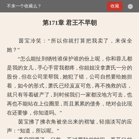
不来一个收藏么？
>
掌上娇妻：总裁二叔没节操
第171章 君王不早朝
收藏
×
第171章 君王不早朝
茵宝冷笑：“所以你就打算把我卖了，来保全
她？”
“怎么能扯到牺牲谁保护谁的份上呢，你和蓉儿都
是我的女儿 , 手心手背我都疼 , 你姐姐没拿萧氏一分的
股份 , 但在公司里帮我 , 她犯了错，公司自然要给她担
着，如今的形式 , 萧氏已经岌岌可危 , 再不挽救的话，
就只有等着破产了 , 到时候我们一家都没地方可去 , 也
再也不能站在上位圈里 , 而且累累的债务，绝对会比现
在还要惨，你知道吗。”
茵宝拂了拂衣角被坐出来的褶皱 , 轻描淡写的应
声：“知道，所以呢。”