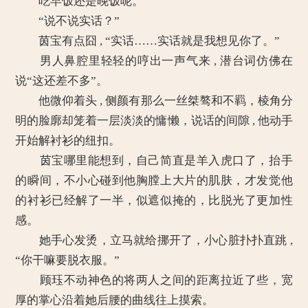
吃早饭还是晚饭呢。
“说不说实话？”
茵宝有点囧 , “实话……实话就是我想见你了。”
男人鼻腔里轻轻的哼出一声气来 , 潜台词仿佛在
说“这还差不多”。
他微仰着头 , 侧颜有那么一丝桀骜和不羁，棱角分
明的脸廓却笼着一层淡淡的慵懒，说话的间隙 , 他动手
开始解衬衫的纽扣。
茵宝哪里能想到，自己简直是羊入虎口了，抬手
的瞬间，不小心碰到他胸膛上大片的肌肤，才发觉他
的衬衫已经解了一半，似遮似掩的，比脱光了更加性
感。
她手心发烫，立马就给挪开了，小心脏扑扑直跳 ,
“你干嘛要脱衣服。”
顾珏不动神色的将两人之间的距离拉近了些，宽
厚的掌心沿着她后腰的曲线往上摸索。