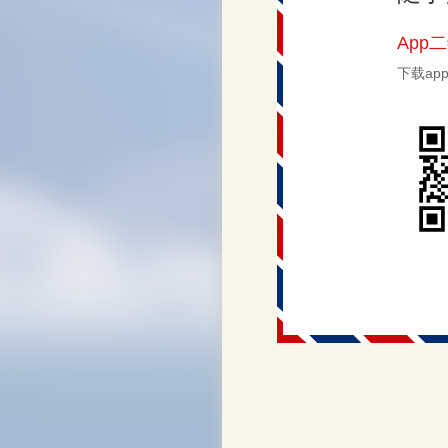
App
下载a