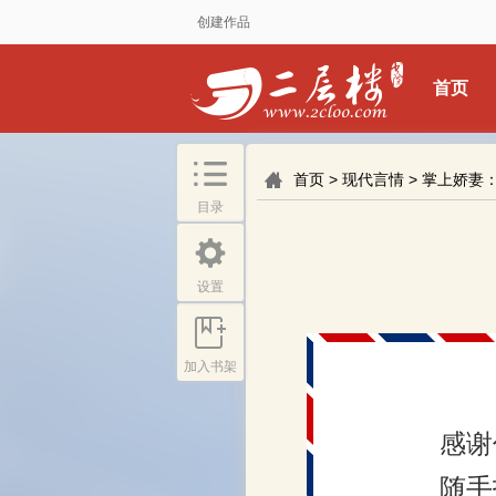
创建作品
首页
首页
>
现代言情
>
掌上娇妻
目录
设置
加入书架
感谢
随手