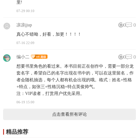
里!
07-29 00:10
0
0
凉凉jjup
真心不错呦，好看，加更！！！！
07-16 22:09
0
0
编小二
想要书里角色的看过来。本书目前正在创作中，需要一部分龙
套名字，希望自己的名字出现在书中的，可以在这里留名，作
者会随机抽选，每个人都有机会出现的哦。格式：姓名+性格
+特点，如张三+性格沉稳+特点英俊帅气。
注：VIP读者，打赏用户优先采用。
06-19 15:00
点击查看所有评论
精品推荐