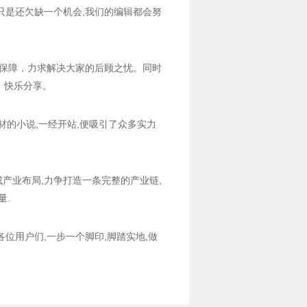
,只是还欠缺一个机会,我们的编辑都会努
勤保障，力求解决大家的后顾之忧。同时
，快乐分享。
题材的小说,一经开站,便吸引了众多实力
成产业布局,力争打造一条完整的产业链,
量.
各位用户们,一步一个脚印,脚踏实地,做