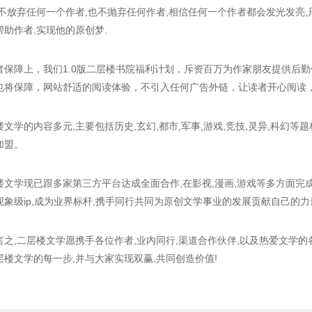
,不放弃任何一个作者,也不抛弃任何作者,相信任何一个作者都会发光发亮
帮助作者,实现他的原创梦.
者保障上，我们1.0版二层楼书院福利计划，斥资百万为作家朋友提供后
也将保障，网站舒适的阅读体验，不引入任何广告外链，让读者开心阅读
楼文学的内容多元,主要包括历史,玄幻,都市,军事,游戏,竞技,灵异,科幻等
加盟。
楼文学现已跟多家第三方平台达成全面合作,在影视,漫画,游戏等多方面完
现象级ip,成为业界标杆,携手同行共同为原创文学事业的发展贡献自己的力
言之,二层楼文学愿携手各位作者,业内同行,渠道合作伙伴,以及热爱文学的
层楼文学的每一步,并与大家实现双赢,共同创造价值!