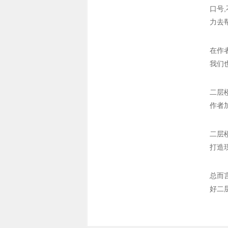
口号
力去
在作
我们
二层
作者
二层
打造
总而
好二