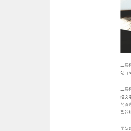
二层楼
站（h
二层
络文
的管
己的
团队