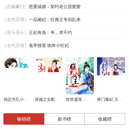
［总裁豪门］
惹爱成婚：契约老公甜蜜蜜
［古代言情］
一品顽妃：狂拽王爷别乱来
［宫斗宅斗］
王妃有喜：爷，求不约
［古代言情］
鬼帝独宠 纨绔小狂妃
搞定失忆小皇帝
穿越之女配生存守则
惊世盛宠：腹黑冷王邪医妃
将门毒妃:王爷请克制
畅销榜
新书榜
收藏榜