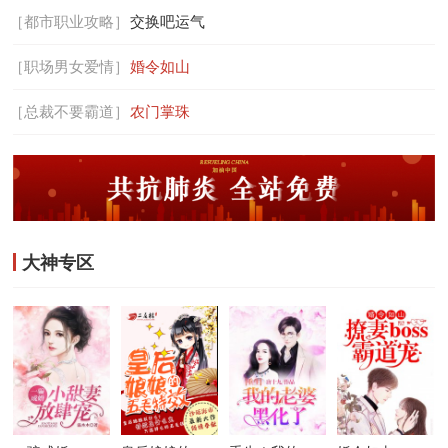
［都市职业攻略］
交换吧运气
［职场男女爱情］
婚令如山
［总裁不要霸道］
农门掌珠
大神专区