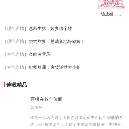
一骗成婚：小甜妻，放肆宠
［现代言情］
总裁生猛，娇妻借个娃
［现代言情］
契约甜妻：总裁爹地好傲娇！
［古代言情］
久幽凌霄录
［古代言情］
妃卿莫属：废柴逆世大小姐
连载精品
穿梭在各个位面
寅血帝
作为一个因为时间太长才能绑定宿主而衍生智能的系
统，827是绝望的，比这个更绝望的事情是，主神分给