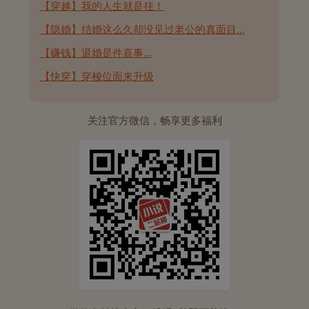
【穿越】我的人生就是挂！
【隐婚】结婚这么久却没见过老公的真面目...
【赚钱】退婚是件喜事...
【快穿】穿梭位面来升级
关注官方微信，畅享更多福利