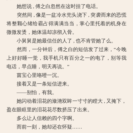
她想说 , 傅之白忽然在这时挂了电话。
突然间 , 像是一盆冷水兜头浇下 , 突袭而来的恐慌
将整颗心绪给霸占得满满当当，掌心里托着的机身在
微微发烫，她体温却凉彻入骨。
小舅舅是她最信任的人了 , 也不肯管她了么。
然而，一分钟后，傅之白的短信发了过来，“今晚
上好好睡一觉，我手机只有百分之一的电了，别等我
电话，早点睡，明天再说。”
茵宝心里咯噔一沉。
接着又是一条短信进来。
——别怕，有我。
她闪动着泪花的潋滟双眸一寸寸的瞠大 , 又掩下，
盈在眼眶里的泪花花尽数挤压了出来。
多么让人信赖的四个字啊。
而前一刻，她却还在怀疑……