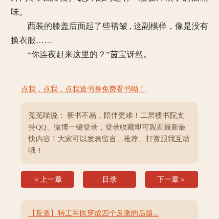
味。
西装的膝盖后面起了些褶皱 , 这副模样，像是没有
换衣服……
“你连夜赶来这里的？”茵宝讶然。
点我，点我，点我送书券免费看书呦！
菟菟喵说： 新书不易，陪伴更难！二层楼书院支
持QQ、微博一键登录，登录收藏即可观看最新最
快内容！大家可以发表留言、推荐、打赏跟我互动
哦！
＜上一章
目录
下一章＞
【反派】特工军医穿成四个反派的后娘...