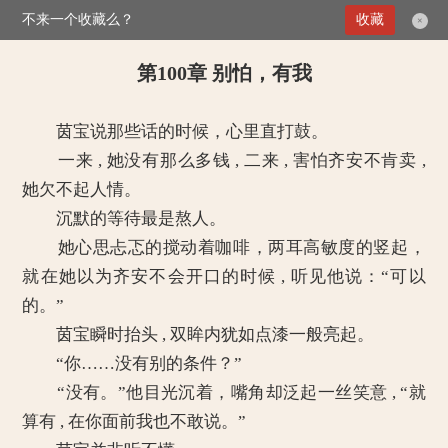
不来一个收藏么？
>
掌上娇妻：总裁二叔没节操
第100章 别怕，有我
收藏
×
第100章 别怕，有我
茵宝说那些话的时候，心里直打鼓。
一来 , 她没有那么多钱 , 二来 , 害怕齐安不肯卖 ,
她欠不起人情。
沉默的等待最是熬人。
她心思忐忑的搅动着咖啡，两耳高敏度的竖起，
就在她以为齐安不会开口的时候 , 听见他说：“可以
的。”
茵宝瞬时抬头 , 双眸内犹如点漆一般亮起。
“你……没有别的条件？”
“没有。”他目光沉着，嘴角却泛起一丝笑意 , “就
算有 , 在你面前我也不敢说。”