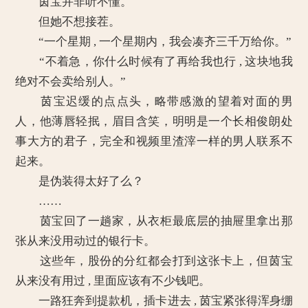
茵宝并非听不懂。
但她不想接茬。
“一个星期 , 一个星期内，我会凑齐三千万给你。”
“不着急，你什么时候有了再给我也行 , 这块地我
绝对不会卖给别人。”
茵宝迟缓的点点头，略带感激的望着对面的男
人，他薄唇轻抿，眉目含笑，明明是一个长相俊朗处
事大方的君子，完全和视频里渣滓一样的男人联系不
起来。
是伪装得太好了么？
……
茵宝回了一趟家，从衣柜最底层的抽屉里拿出那
张从来没用动过的银行卡。
这些年，股份的分红都会打到这张卡上，但茵宝
从来没有用过 , 里面应该有不少钱吧。
一路狂奔到提款机，插卡进去 , 茵宝紧张得浑身绷