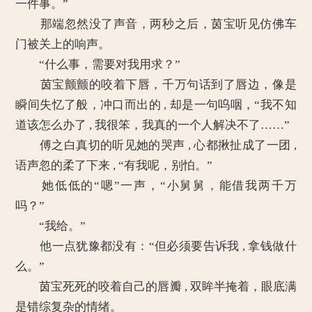
一件事。”
那端忽然没了声音，两秒之后，茵宝听见仿佛车
门被关上的响声。
“什么事，需要对我用求？”
茵宝颤颤的咬着下唇，千万句话到了唇边，像是
瞬间失忆了般，冲口而出的 , 却是一句呜咽，“我不知
道该怎么办了 , 我很笨，我真的一个人解决不了……”
傅之白真切的听见她的哭声 , 心都揪扯成了一团 ,
语声忽的柔了下来 , “有我呢，别怕。”
她低低的“嗯”一声，“小舅舅，能借我两千万
吗？”
“我给。”
他一点犹豫都没有：“但必须要告诉我 , 拿钱做什
么。”
茵宝死死的咬着自己的唇瓣 , 双眸半掩着，眼底满
是错综复杂的情绪。