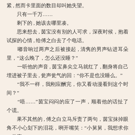
紧 , 然而卡里面的数目却叫她失望。
只有一千万……
剩下的 , 她该去哪里凑。
思来想去 , 茵宝没有别的人可求，深夜时候，抱着
试探的心情 , 给傅之白去了个电话。
嘟音响过两声之后被接起 , 清隽的男声钻进耳朵
里，“这么晚了，怎么还没睡？”
一听他的声音 , 茵宝鼻尖立马就红了 , 翻身将自己
埋进被子里去 , 瓮声瓮气的回：“你不是也没睡么。”
“我不一样，我刚应酬完，你又看动漫看到这个时
间？”
“唔……”茵宝闷闷的应了一声，顺着他的话扯了
个谎。
果不其然的 , 傅之白立马斥责了两句，茵宝抹掉眼
角不小心划下的泪花，咧开嘴笑：“小舅舅，我想求你