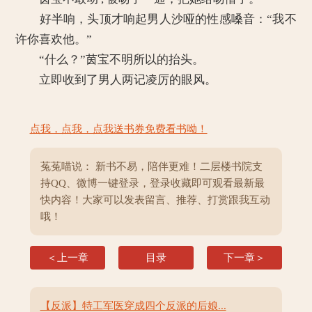
好半响，头顶才响起男人沙哑的性感嗓音：“我不
许你喜欢他。”
“什么？”茵宝不明所以的抬头。
立即收到了男人两记凌厉的眼风。
点我，点我，点我送书券免费看书呦！
菟菟喵说： 新书不易，陪伴更难！二层楼书院支
持QQ、微博一键登录，登录收藏即可观看最新最
快内容！大家可以发表留言、推荐、打赏跟我互动
哦！
＜上一章
目录
下一章＞
【反派】特工军医穿成四个反派的后娘...