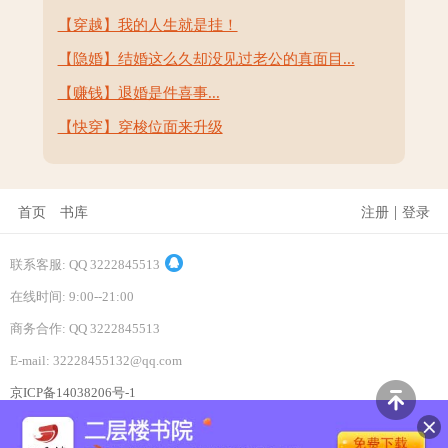
【穿越】我的人生就是挂！
【隐婚】结婚这么久却没见过老公的真面目...
【赚钱】退婚是件喜事...
【快穿】穿梭位面来升级
|
首页
书库
注册
登录
联系客服: QQ 3222845513
在线时间: 9:00--21:00
商务合作: QQ 3222845513
E-mail: 32228455132@qq.com
京ICP备14038206号-1