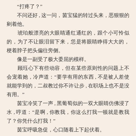
“打疼了？”
不问还好 , 这一问，茵宝猛的转过头来，恶狠狠的
剜着他。
琥珀般漂亮的大眼睛通红通红的，跟个小可怜似
的，为了不让眼泪留下来，恁是将眼睛睁得大大的，
梗着脖子把头偏往旁侧。
像是一副受了极大委屈的模样。
顾珏心下有些动容，但在某些原则性的问题上不
会宠着她，冷声道：“要学有用的东西 , 不是被人差使
就能学到的，二叔教过你不许让步 , 在职场上也不是没
有用。”
茵宝冷笑了一声 , 黑葡萄似的一双大眼睛仿佛浸了
水 , 哼道：“是啊 , 你教我，你这么打我一顿就是教我
了？你凭什么打我！”
茵宝呼吸急促，心口随着上下起伏着。