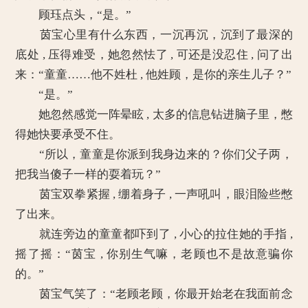
顾珏点头，“是。”
茵宝心里有什么东西，一沉再沉，沉到了最深的
底处 , 压得难受，她忽然怯了 , 可还是没忍住 , 问了出
来：“童童……他不姓杜 , 他姓顾，是你的亲生儿子？”
“是。”
她忽然感觉一阵晕眩 , 太多的信息钻进脑子里，憋
得她快要承受不住。
“所以，童童是你派到我身边来的？你们父子两，
把我当傻子一样的耍着玩？”
茵宝双拳紧握 , 绷着身子 , 一声吼叫，眼泪险些憋
了出来。
就连旁边的童童都吓到了 , 小心的拉住她的手指 ,
摇了摇：“茵宝 , 你别生气嘛，老顾也不是故意骗你
的。”
茵宝气笑了：“老顾老顾，你最开始老在我面前念