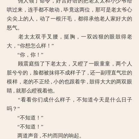
佣人领了命令，好言好语的把老太太和小少爷给
哄过来，连手都不敢动 , 毕竟这两位，那可是老太爷心
尖尖上的人，动了一根汗毛，都得承他老人家好大的
怒气。
老太太双手叉腰，挺胸，一双凶狠的眼鼓得老
大，“你想怎么样！”
“你，你！”
顾震庭指了下老太太，又瞪了一眼童童，两个人
脏兮兮的，脸都被抹得不成样子了 , 还一副理直气壮的
模样，老的不正经 , 小的也跟着学 , 鼓得大大的两双眼
睛 , 就那么瞪视着他。
“看看你们成什么样子，不知道今天是什么日子
吗？”
“不知道！”
“不知道！”
两道声音 , 不约而同的响起。