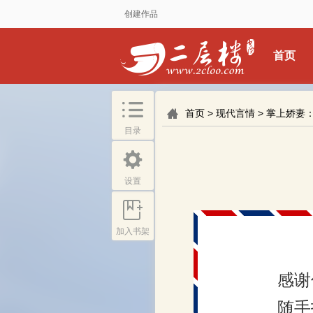
创建作品
首页
首页
>
现代言情
>
掌上娇妻
目录
设置
加入书架
感谢
随手