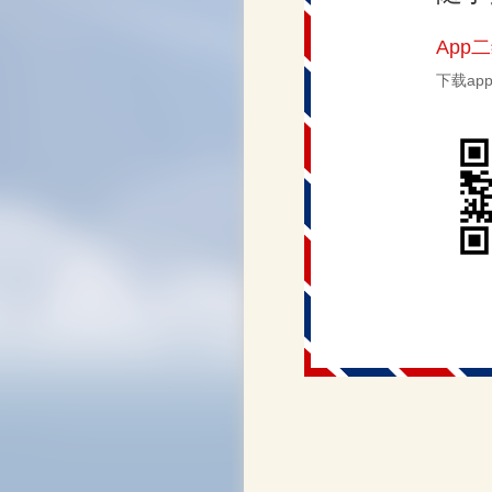
App
下载a