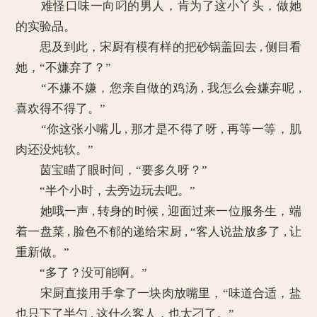
难怪口味一向叼的男人，肯为了这小丫头，做她
的实验品。
思及到此，宋厨有模有样的把砂锅盖回去 , 侧目看
她，“不嫌弃了？”
“不嫌不嫌，您亲自做的鸡汤 , 我怎么会嫌弃呢 ,
喜欢得不得了。”
“你这张小嘴儿 , 那才是不得了呀 , 再等一等，肌
肉还没炖软。”
茵宝瞄了眼时间，“要多久呀？”
“半个小时，去旁边玩去吧。”
她哦一声 , 转身的时候 , 迎面过来一位服务生，端
着一盘菜 , 脸色不郁的递给宋厨 , “客人说盐放多了 , 让
重新做。”
“多了？没可能啊。”
宋厨直接用手拿了一块肉放嘴里，“味道合适，盐
也只下了半勺 , 这什么客人，也太刁了。”