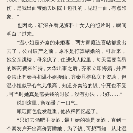
伤，是我出面带她去医院里包扎的，见过一面 , 有点印
象。”
也因此，靳深在看见资料上女人的照片时，瞬间
明白了过来。
“温小姐是齐秦的未婚妻，两方家庭连喜帖都发出
去了，公司破产之前，原本是打算结婚的，可后来，
她父亲跳楼，母亲疯了 , 住进疯人院里，每天需要高昂
的医药费来维持 , 大华出事之后 , 齐家立即悔婚 , 并严
令禁止齐秦再和温小姐接触 , 齐秦只得私底下资助，但
温小姐似乎心气儿很高，知道齐秦给的钱 , 宁死也不受
, 可当时她真是需要钱的时候，没有办法，只好……”
说到这里 , 靳深缓了一口气。
顾珏面色愈发凝重 , 他依稀回忆起了。
“只好去酒吧里卖酒 , 最开始的确是卖酒，直到一
个暴发户开出高价要睡她，为了钱 , 可想而知，从此温