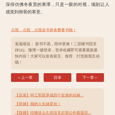
深得仿佛冬夜里的寒潭，只是一眼的对视，顷刻让人
感觉到彻骨的寒意。
点我，点我，点我送书券免费看书呦！
菟菟喵说： 新书不易，陪伴更难！二层楼书院支
持QQ、微博一键登录，登录收藏即可观看最新最
快内容！大家可以发表留言、推荐、打赏跟我互动
哦！
＜上一章
目录
下一章＞
【反派】特工军医穿成四个反派的后娘...
【穿越】我的人生就是挂！
【隐婚】结婚这么久却没见过老公的真面目...