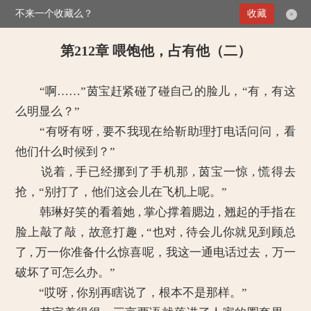
不来一个收藏么？
>
掌上娇妻：总裁二叔没节操
第212章 喂饱他，占有他（二）
收藏
×
第212章 喂饱他，占有他（二）
“啊……”茵宝赶紧碰了碰自己的脸儿，“有，有这
么明显么？”
“有呀有呀 , 要不我现在给靳助理打电话问问，看
他们什么时候到？”
说着 , 手已经挪到了手机那 , 茵宝一惊 , 慌得去
抢，“别打了，他们这会儿在飞机上呢。”
韩琳好笑的看着她 , 掌心撑着腮边 , 翘起的手指在
脸上敲了敲，故意打趣 , “也对 , 待会儿你就见到顾总
了 , 万一你准备什么惊喜呢，我这一通电话过去，万一
破坏了可怎么办。”
“哎呀 , 你别再瞎说了，根本不是那样。”