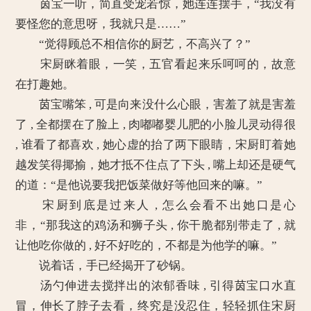
茵宝一听，简直受宠若惊，她连连摆手，“我没有
要怪您的意思呀，我就只是……”
“觉得顾总不相信你的厨艺，不高兴了？”
宋厨眯着眼，一笑，五官看起来乐呵呵的，故意
在打趣她。
茵宝嘴笨 , 可是向来没什么心眼，害羞了就是害羞
了 , 全都摆在了脸上 , 肉嘟嘟婴儿肥的小脸儿灵动得很
, 谁看了都喜欢 , 她心虚的抬了两下眼睛，宋厨盯着她
越发笑得揶揄，她才抵不住点了下头 , 嘴上却还是硬气
的道：“是他说要我把饭菜做好等他回来的嘛。”
宋厨到底是过来人 , 怎么会看不出她口是心
非，“那我这的鸡汤和狮子头 , 你干脆都别带走了 , 就
让他吃你做的 , 好不好吃的，不都是为他学的嘛。”
说着话，手已经揭开了砂锅。
汤勺伸进去搅拌出的浓郁香味 , 引得茵宝口水直
冒，伸长了脖子去看，终究是没忍住，轻轻抓住宋厨