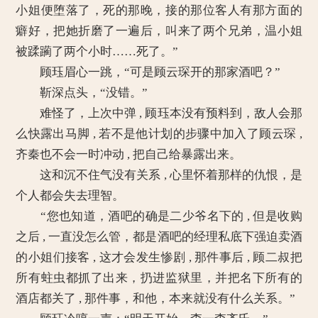
小姐便堕落了，死的那晚，接的那位客人有那方面的
癖好，把她折磨了一遍后，叫来了两个兄弟，温小姐
被蹂躏了两个小时……死了。”
顾珏眉心一跳，“可是顾云琛开的那家酒吧？”
靳深点头，“没错。”
难怪了，上次中弹 , 顾珏本没有预料到，敌人会那
么快露出马脚 , 若不是他计划的步骤中加入了顾云琛 ,
齐秦也不会一时冲动 , 把自己给暴露出来。
这和沉不住气没有关系 , 心里怀着那样的仇恨，是
个人都会失去理智。
“您也知道，酒吧的确是二少爷名下的 , 但是收购
之后 , 一直没怎么管，都是酒吧的经理私底下强迫卖酒
的小姐们接客 , 这才会发生惨剧 , 那件事后 , 顾二叔把
所有蛀虫都抓了出来，扔进监狱里，并把名下所有的
酒店都关了 , 那件事，和他，本来就没有什么关系。”