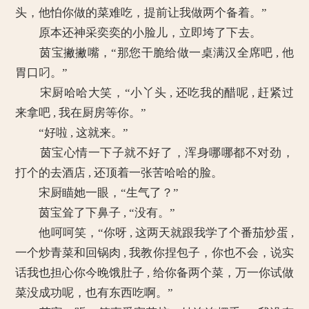
头，他怕你做的菜难吃，提前让我做两个备着。”
原本还神采奕奕的小脸儿，立即垮了下去。
茵宝撇撇嘴，“那您干脆给做一桌满汉全席吧 , 他
胃口叼。”
宋厨哈哈大笑，“小丫头 , 还吃我的醋呢 , 赶紧过
来拿吧 , 我在厨房等你。”
“好啦 , 这就来。”
茵宝心情一下子就不好了，浑身哪哪都不对劲，
打个的去酒店 , 还顶着一张苦哈哈的脸。
宋厨瞄她一眼，“生气了？”
茵宝耸了下鼻子 , “没有。”
他呵呵笑，“你呀 , 这两天就跟我学了个番茄炒蛋 ,
一个炒青菜和回锅肉 , 我教你捏包子，你也不会，说实
话我也担心你今晚饿肚子 , 给你备两个菜，万一你试做
菜没成功呢，也有东西吃啊。”