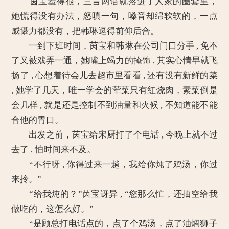
茵宝羞得很，三言两语就落进了人家的圈套里，
她慌得没有办法，怒嗔一句，嗓音却绵软软的，一点
威慑力都没有，把韩琳逗得前仰后合。
一到下班时间，茵宝和韩琳在公司门口分手 , 免不
了又被戏弄一通，她嘴上竭力的掩饰 , 其实心情早就飞
扬了 , 心想着待会儿去超市里看看 , 还有没有新鲜的菜
, 她学了几天，唯一学会的荤菜只有红烧肉，素菜倒是
会几样 , 就是还是控制不到油量和火候 , 不知道能不能
合他的胃口。
出发之前，茵宝给宋厨打了个电话 , 今晚上就不过
去了 , 怕时间来不及。
“不行呀 , 你得过来一趟，我给你炖了鸡汤，你过
来拎。”
“给我炖的？”茵宝讶异 , “您那么忙，还抽空给我
做吃的，这怎么好。”
“是顾总打电话点的，点了个鸡汤，点了油焖狮子