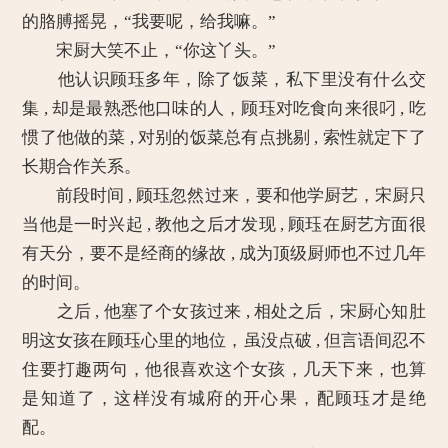
的胳膊摇晃，“我要呢，给我嘛。”
宋厨大笑不止，“你这丫头。”
他认识顾珏多年，除了饭菜，私下里没有什么交
集 , 却是最熟悉他口味的人，顾珏对吃食向来很叼 , 吃
惯了他做的菜 , 对别的饭菜总有点挑剔 , 索性就定下了
长期合作关系。
前段时间 , 顾珏忽然过来，要和他学厨艺，宋厨只
当他是一时兴起 , 教他之后才发现 , 顾珏在厨艺方面很
有天分，要不是经商的缘故 , 成为顶级厨师也不过几年
的时间。
之后 , 他塞了个女孩过来 , 相处之后，宋厨心知肚
明这女孩在顾珏心里的地位，虽没点破 , 但言语间忍不
住要打趣两句，他很喜欢这个女孩，几天下来，也算
是知道了，这样没有城府的开心果，配顾珏才是绝
配。