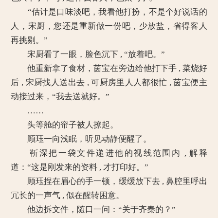
“估计是口味淡吧，我看他打扮，不是个好说话的
人，宋厨，您还是重新做一份吧，少放盐，省得客人
再挑剔。”
宋厨看了一眼，脸色沉下 , “放着吧。”
他重新拿了食材，茵宝在旁边给他打下手 , 菜烧好
后 , 宋厨找人送出去 , 可厨房里人人都很忙 , 茵宝便主
动接过来，“我去送就好。”
……
头等舱的帘子被人撩起。
顾珏一向浅眠，听见动静便醒了。
靳深把一袋文件递进他的视线范围内 , 解释
道：“这是刚发来的资料 , 才打印好。”
顾珏捏在眉心的手一顿，缓缓放下去 , 鼻腔里呼出
冗长的一声气 , 似在醒转困意。
他边拆文件，随口一问：“关于齐秦的？”