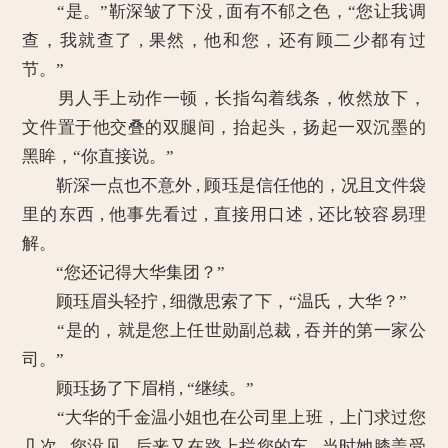
“是。”靳深皱了下没 , 面有不郁之色，“您让我调
查，我就查了 , 果然，他和您，还有顾二少都有过
节。”
男人手上动作一顿，长指勾着线条，攸然放下，
文件置于他交叠的双腿间，抬起头，扬起一双沉墨的
黑眸，“你直接说。”
靳深一点也不意外 , 顾珏是信任他的，况且文件袋
里的东西 , 他事先看过 , 直接用口述 , 还比较容易理
解。
“您还记得大华集团？”
顾珏眉头轻拧 , 细微思索了下，“温氏，大华？”
“是的，就是您上任世勋副总裁 , 吞并的第一家公
司。”
顾珏扬了下眉梢 , “继续。”
“大华的千金温小姐也在公司里上班，上门求过您
几次 , 您没见 , 后来又在路上拦您的车 , 当时她膝盖受