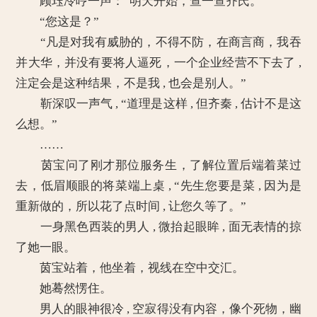
顾珏冷哼一声：“明天开始，查一查齐氏。”
“您这是？”
“凡是对我有威胁的，不得不防，在商言商，我吞
并大华，并没有要将人逼死，一个企业经营不下去了 ,
注定会是这种结果，不是我 , 也会是别人。”
靳深叹一声气 , “道理是这样 , 但齐秦 , 估计不是这
么想。”
……
茵宝问了刚才那位服务生，了解位置后端着菜过
去，低眉顺眼的将菜端上桌 , “先生您要是菜 , 因为是
重新做的，所以花了点时间 , 让您久等了。”
一身黑色西装的男人 , 微抬起眼眸 , 面无表情的掠
了她一眼。
茵宝站着，他坐着，视线在空中交汇。
她蓦然愣住。
男人的眼神很冷 , 空寂得没有内容，像个死物，幽