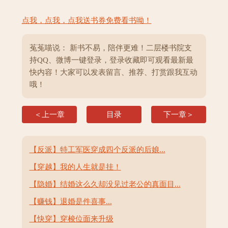
点我，点我，点我送书券免费看书呦！
菟菟喵说： 新书不易，陪伴更难！二层楼书院支
持QQ、微博一键登录，登录收藏即可观看最新最
快内容！大家可以发表留言、推荐、打赏跟我互动
哦！
＜上一章
目录
下一章＞
【反派】特工军医穿成四个反派的后娘...
【穿越】我的人生就是挂！
【隐婚】结婚这么久却没见过老公的真面目...
【赚钱】退婚是件喜事...
【快穿】穿梭位面来升级