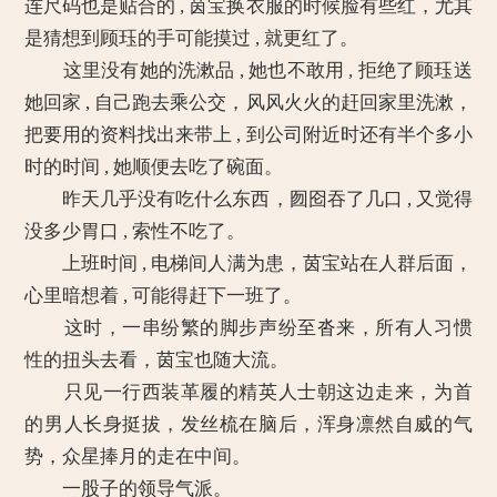
连尺码也是贴合的 , 茵宝换衣服的时候脸有些红，尤其
是猜想到顾珏的手可能摸过 , 就更红了。
这里没有她的洗漱品 , 她也不敢用 , 拒绝了顾珏送
她回家 , 自己跑去乘公交，风风火火的赶回家里洗漱，
把要用的资料找出来带上 , 到公司附近时还有半个多小
时的时间 , 她顺便去吃了碗面。
昨天几乎没有吃什么东西，囫囵吞了几口 , 又觉得
没多少胃口 , 索性不吃了。
上班时间 , 电梯间人满为患，茵宝站在人群后面，
心里暗想着 , 可能得赶下一班了。
这时，一串纷繁的脚步声纷至沓来，所有人习惯
性的扭头去看，茵宝也随大流。
只见一行西装革履的精英人士朝这边走来，为首
的男人长身挺拔，发丝梳在脑后，浑身凛然自威的气
势，众星捧月的走在中间。
一股子的领导气派。