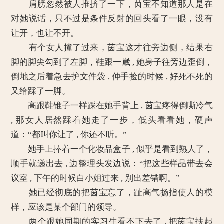
肩膀忽然被人推挤了一下，茵宝不知道那人是在
对她说话，只不过是条件反射的回头看了一眼，没有
让开，也让不开。
有个女人撞了过来，茵宝这才往旁边侧，结果右
脚的脚尖勾到了左脚，鞋跟一崴 , 她身子往旁边歪倒，
倒地之后着急去护文件袋 , 伸手捡的时候 , 好死不死的
又给踩了一脚。
高跟鞋锥子一样踩在她手背上 , 茵宝疼得倒嘶冷气
, 那女人居然踩着她走了一步，低头看看她，硬声
道：“都叫你让了 , 你还不听。”
她手上捧着一个化妆品盒子 , 似乎是看到熟人了，
顺手就递出去 , 边整理头发边说：“把这些样品带去会
议室 , 下午的时候白小姐过来 , 别出差错啊。”
她已经彻底的把茵宝忘了，趾高气扬指使人的模
样，应该是某个部门的领导。
两个跟她同期的实习生看不下去了 , 把茵宝扶起