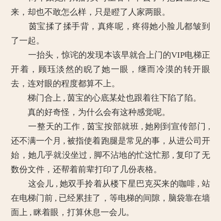
来，却也不敢怎么样，只是瞪了人家两眼。
茵宝揉了揉手背，真疼呢，疼得她小脸儿都皱到
了一起。
一抬头，惊诧的发现本该早就合上门的VIP电梯正
开着，顾珏淡然的睨了她一眼，继而冷漠的转开眼
去，连对眼的程度都算不上。
梯门合上 , 茵宝的心底某处也跟着往下陷了陷。
真的好奇怪，为什么会有这种感觉呢。
一整天的工作 , 茵宝按部就班 , 她刚到宣传部门 ,
还不满一个月 , 被指使着跑腿是常见的事，从进公司开
始，她几乎就没坐过 , 脚不沾地的忙这忙那 , 复印了无
数份文件，还帮着前辈打印了几份表格。
这会儿 , 她双手拎着从楼下星巴克买来的咖啡 , 站
在电梯门前 , 已经累挂了，等电梯的间隙，脑袋靠在墙
面上 , 眯着眼，打算休息一会儿。