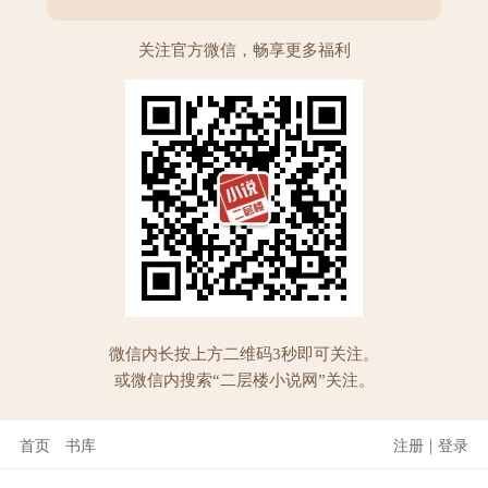
关注官方微信，畅享更多福利
微信内长按上方二维码3秒即可关注。
或微信内搜索“二层楼小说网”关注。
|
首页
书库
注册
登录