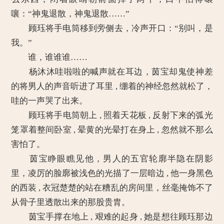
嚷：“神鬼退散，神鬼退散……”
顾珏将手电筒移到旁侧去，冷声开口：“别叫，是
我。”
谁，谁谁谁……
杨沐沐哇啦啦的喊声就在耳边，茵宝却鬼使神差
的将男人的声音听进了耳里 , 绷着的神经忽然就松了，
哇的一声哭了出来。
顾珏将手电筒朝上 , 照着天花板 , 反射下来的弧光
笼罩着整间卧室 , 晕黄的光晕打在身上 , 忽然就不那么
害怕了。
茵宝睁眼瞧见他，男人的五官轮廓半隐在阴影
里，凌厉的脸廓被浅色的光描了一层暗边 , 他一身黑色
的西装 , 衣冠楚楚的站在糟乱的房间里，丝毫掩饰不了
从骨子里透散出来的那股贵胄。
茵宝手撑在地上 , 艰难的起身 , 她是想往顾珏那边