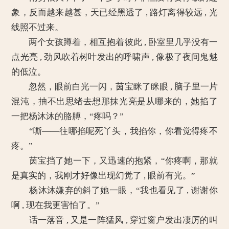
象，反而越来越甚，天已经黑透了 , 路灯离得较远 , 光
线照不过来。
两个女孩蹲着，相互抱着彼此 , 卧室里几乎没有一
点光亮 , 劲风吹着树叶发出的呼啸声 , 像极了夜间鬼魅
的低泣。
忽然，眼前白光一闪，茵宝眯了眯眼 , 脑子里一片
混沌，抽不出思绪去想那抹光亮是从哪来的，她掐了
一把杨沐沐的胳膊，“疼吗？”
“嘶——往哪掐呢死丫头，我掐你，你看觉得疼不
疼。”
茵宝挡了她一下，又迅速的抱紧，“你疼啊，那就
是真实的，我刚才好像出现幻觉了 , 眼前有光。”
杨沐沐嫌弃的斜了她一眼，“我也看见了 , 谢谢你
啊 , 现在我更害怕了。”
话一落音 , 又是一阵猛风 , 穿过窗户发出凄厉的叫