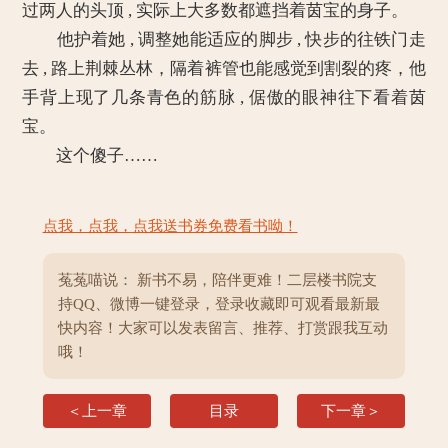
过两人的头顶 , 实际上大多数都遮挡着茵宝的身子。
他护着她 , 调整她能适应的脚步 , 快步的往铁门走
去 , 路上荆棘丛林，隔着裤管也能感觉到割裂的疼，他
手背上现了几条青色的筋脉 , 倨傲的眼神往下看着茵
宝。
这个傻子……
点我，点我，点我送书券免费看书呦！
菟菟喵说： 新书不易，陪伴更难！二层楼书院支
持QQ、微博一键登录，登录收藏即可观看最新最
快内容！大家可以发表留言、推荐、打赏跟我互动
哦！
＜上一章
目录
下一章＞