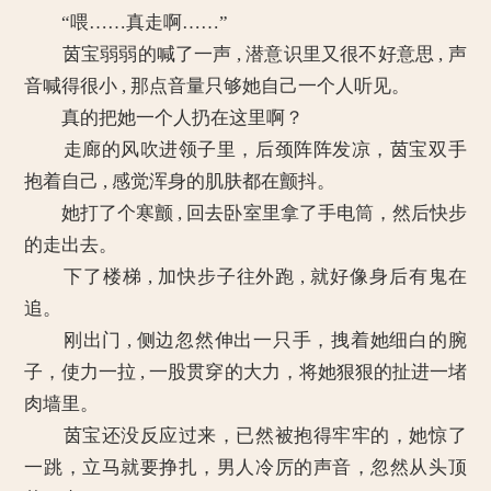
“喂……真走啊……”
茵宝弱弱的喊了一声 , 潜意识里又很不好意思 , 声
音喊得很小 , 那点音量只够她自己一个人听见。
真的把她一个人扔在这里啊？
走廊的风吹进领子里，后颈阵阵发凉，茵宝双手
抱着自己 , 感觉浑身的肌肤都在颤抖。
她打了个寒颤 , 回去卧室里拿了手电筒，然后快步
的走出去。
下了楼梯 , 加快步子往外跑 , 就好像身后有鬼在
追。
刚出门 , 侧边忽然伸出一只手，拽着她细白的腕
子，使力一拉 , 一股贯穿的大力，将她狠狠的扯进一堵
肉墙里。
茵宝还没反应过来，已然被抱得牢牢的，她惊了
一跳，立马就要挣扎，男人冷厉的声音，忽然从头顶