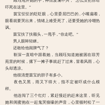
顾珏甩开她的手 , 神情波澜不兴，“怎么没把你给
吓死在这里。”
茵宝怔怔的眨眨眼，心里委屈巴巴的 , 小嘴扁着 ,
眼看就要哭出来，情绪上难受死了 , 还要受她的冷嘲热
讽。
茵宝扶了扶额头 , 一甩手 , “你走吧。”
男人眼眸轻眯。
还敢给他闹脾气了？
靳深一直暗中跟着她，当顾珏知道她被困在琼芳
苑里的时候，撂下一摊子事就赶了过来 , 冒着风雨，心
头却透凉。
他很清楚茵宝的胆子有多小。
夜色又黑，雨又下得大，指不定被吓成什么模
样。
他连闯了三个红灯，紧赶慢赶的赶来这里，听见
她和闺蜜抱在一起鬼哭狼嚎的声音，心里顿时松了一