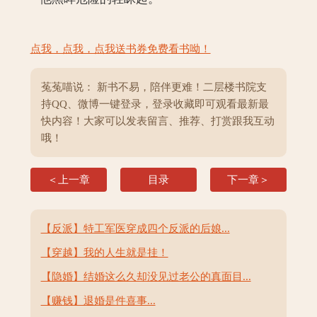
点我，点我，点我送书券免费看书呦！
菟菟喵说： 新书不易，陪伴更难！二层楼书院支
持QQ、微博一键登录，登录收藏即可观看最新最
快内容！大家可以发表留言、推荐、打赏跟我互动
哦！
＜上一章
目录
下一章＞
【反派】特工军医穿成四个反派的后娘...
【穿越】我的人生就是挂！
【隐婚】结婚这么久却没见过老公的真面目...
【赚钱】退婚是件喜事...