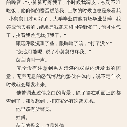
的嗓音 , “小舅舅可疼我了 , 小时候我调皮，被罚不准
吃饭，他偷偷的塞蛋糕给我 , 上学的时候也总是来看我
, 小舅舅口才可好了，大学毕业前他有场毕业答辩 , 我
答应他去看的 , 结果是我跑去和同学野餐了 , 他可生气
了，拎着我差点就打我了。“
顾珏呼吸沉重了些，眼眸暗了暗，“打了没？”
“怎么可能呢 , 说了小舅舅很疼我。”
茵宝嗔叫一声。
完全没有注意到男人清湛的双眼内迸发出的恼
意，无声无息的怒气悄然的蛰伏在体内，说不定什么
时候就会爆发出来。
他曾调查过傅之白的背景，除了摆在明面上的都
查到了，却没想到，和茵宝还有这曾关系。
他早该有所警觉。
姓傅。
茵宝的母亲，也是姓傅。