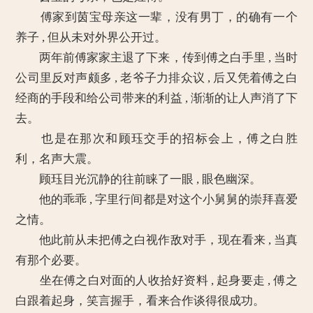
傅家到茵宝母亲这一辈，没有男丁，的确有一个
养子 , 但从未对外界公开过。
两年前傅家家主退了下来，传到傅之白手里 , 当时
公司里反对声颇多 , 老爷子力排众议 , 后又凭着傅之白
经商的手段和给公司带来的利益 , 渐渐的让人声消了下
去。
也是在那次和顾珏交手的招标会上，傅之白胜
利，名声大震。
顾珏目光沉静的往前睐了一眼 , 眼色幽深。
他的乖乖 , 字里行间都是对这个小舅舅的崇拜喜爱
之情。
他此前从未把傅之白视作敌对手，现在看来 , 当真
有那个必要。
坐在傅之白对面的人收拾好资料 , 起身要走 , 傅之
白跟着起身，笑言握手，看来合作谈得很成功。