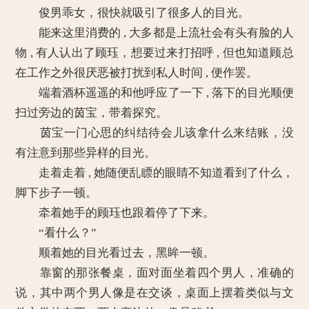
俊男乖女，很快就吸引了很多人的目光。
能来这里消费的 , 大多都是上流社会有头有脸的人
物 , 有人认出了顾珏，想要过来打招呼 , 但也知道顾总
在工作之外很厌恶被打扰到私人时间 , 便作罢。
端着酒杯遥遥的和他呼应了一下 , 落下的目光顺便
扫过旁边的茵宝，带着探究。
茵宝一门心思的纠结待会儿该拿什么来结账，没
有注意到那些异样的目光。
走着走着 , 她随便乱瞟的眼睛不知道看到了什么，
脚下步子一顿。
牵着她手的顾珏也跟着停了下来。
“看什么？”
顺着她的目光看过去，黑眸一顿。
靠窗的那张餐桌，面对面坐着四个男人，准确的
说，其中两个男人像是在交谈，桌面上摆着类似与文