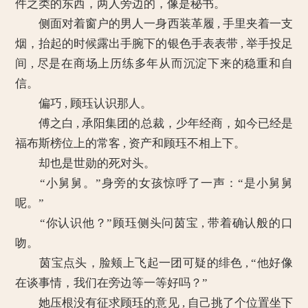
件之类的东西，两人旁边的，像是秘书。
侧面对着窗户的男人一身西装革履 , 手里夹着一支
烟，抬起的时候露出手腕下的银色手表表带 , 举手投足
间 , 尽是在商场上历练多年从而沉淀下来的稳重和自
信。
偏巧 , 顾珏认识那人。
傅之白 , 承阳集团的总裁，少年经商，如今已经是
福布斯榜位上的常客 , 资产和顾珏不相上下。
却也是世勋的死对头。
“小舅舅。”身旁的女孩惊呼了一声：“是小舅舅
呢。”
“你认识他？”顾珏侧头问茵宝 , 带着确认般的口
吻。
茵宝点头，脸颊上飞起一团可疑的绯色 , “他好像
在谈事情，我们在旁边等一等好吗？”
她压根没有征求顾珏的意见 , 自己挑了个位置坐下