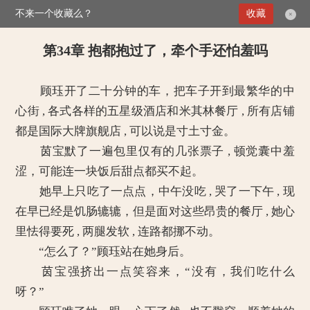
不来一个收藏么？
>
掌上娇妻：总裁二叔没节操
收藏
第34章 抱都抱过了，牵个手还怕羞吗
×
第34章 抱都抱过了，牵个手还怕羞吗
顾珏开了二十分钟的车，把车子开到最繁华的中
心街 , 各式各样的五星级酒店和米其林餐厅 , 所有店铺
都是国际大牌旗舰店 , 可以说是寸土寸金。
茵宝默了一遍包里仅有的几张票子 , 顿觉囊中羞
涩，可能连一块饭后甜点都买不起。
她早上只吃了一点点，中午没吃 , 哭了一下午 , 现
在早已经是饥肠辘辘，但是面对这些昂贵的餐厅 , 她心
里怯得要死 , 两腿发软 , 连路都挪不动。
“怎么了？”顾珏站在她身后。
茵宝强挤出一点笑容来，“没有，我们吃什么
呀？”