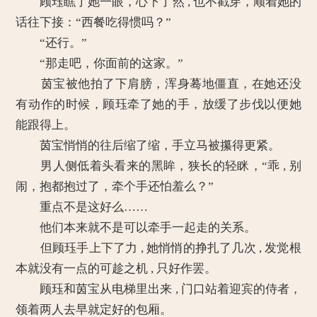
顾珏瞧了她一眼，心下了然 , 也不戳穿，顺着她的
话往下接：“西餐吃得惯吗？”
“还行。”
“那走吧，你面前的这家。”
茵宝被他拍了下肩膀，浑身蓦地僵直，在她还没
有动作的时候，顾珏牵了她的手，放缓了步伐以便她
能跟得上。
茵宝悄悄的往后缩了缩，手立马被攥得更紧。
男人侧低着头看来的黑眸，狭长的轻眯，“乖 , 别
闹，抱都抱过了，牵个手还怕羞么？”
重点不是这好么……
他们本来就不是可以牵手一起走的关系。
但顾珏手上下了力 , 她悄悄的挣扎了几次 , 发觉根
本就没有一点的可趁之机 , 只好作罢。
顾珏和茵宝从电梯里出来 , 门口站着迎宾的侍者，
领着两人去早就定好的包厢。