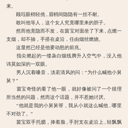
来。
顾珏眼梢轻佻 , 眉梢间隐隐有一丝不耐。
敢叫他等人，这个女人究竟哪里来的胆子。
然而他竟隐而不发，在茵宝对面坐了下来 , 点燃一
支烟，却不抽，手搭在桌沿，任由烟丝燃烧。
这显然已经是他要动怒的前兆。
指尖燃起的一缕袅白烟线腾升入空气中，没入他
讳莫如深的一双眼。
男人沉着嗓音，淡若清风的问：“为什么喊他小舅
舅？”
茵宝奇怪的看了他一眼，就好像被问了一个很理
所当然的问题，然而这个话题，并不惹她讨厌。
“他就是我的小舅舅呀，我从小就这么喊他 , 哪里
不对劲了。”
茵宝双手托腮，捧着脸 , 手肘支在桌沿上 , 轻飘飘