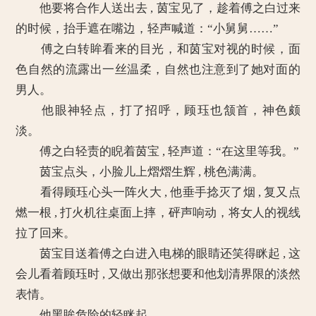
他要将合作人送出去 , 茵宝见了，趁着傅之白过来
的时候，抬手遮在嘴边，轻声喊道：“小舅舅……”
傅之白转眸看来的目光，和茵宝对视的时候，面
色自然的流露出一丝温柔，自然也注意到了她对面的
男人。
他眼神轻点，打了招呼，顾珏也颔首，神色颇
淡。
傅之白轻责的睨着茵宝 , 轻声道：“在这里等我。”
茵宝点头，小脸儿上熠熠生辉 , 桃色满满。
看得顾珏心头一阵火大 , 他垂手捻灭了烟 , 复又点
燃一根 , 打火机往桌面上摔，砰声响动，将女人的视线
拉了回来。
茵宝目送着傅之白进入电梯的眼睛还笑得眯起 , 这
会儿看着顾珏时 , 又做出那张想要和他划清界限的淡然
表情。
他黑眸危险的轻眯起。