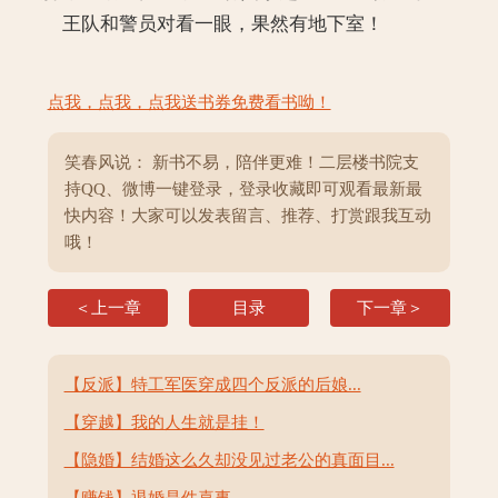
王队和警员对看一眼，果然有地下室！
点我，点我，点我送书券免费看书呦！
笑春风说： 新书不易，陪伴更难！二层楼书院支
持QQ、微博一键登录，登录收藏即可观看最新最
快内容！大家可以发表留言、推荐、打赏跟我互动
哦！
＜上一章
目录
下一章＞
【反派】特工军医穿成四个反派的后娘...
【穿越】我的人生就是挂！
【隐婚】结婚这么久却没见过老公的真面目...