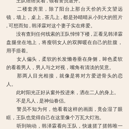
王队痞痞笑着 , 领着警员退开。
二楼套房里，除了阳台上那台天价的天文望远
镜，墙上，桌上 , 茶几上 , 都是孙晴晴从小到大的照片
, 可想而知 , 韩泽霖对这个妻子实在疼爱。
没有查到任何线索的王队悻悻下楼 , 正看见韩泽霖
盘腿坐在地上，将瘦弱女人的双脚暖在自己的肚腹，
用手捂着。
女人偏头，柔软的长发懒卷垂在身侧，眸色柔软
的看着男人，男人与之对视，嘴角有清淡的笑意。
那两人目光相接，就像是将对方爱进骨头的恋
人。
此时阳光正好从窗外投进来，洒在二人的身上。
不是凡人 , 是神仙眷侣。
警员不知为何，他看着这样的画面 , 竟会湿了眼
眶，王队也觉得自己在这里像个万瓦大灯泡。
听到响动，韩泽霖看向王队，快速搓了搓韩唯一