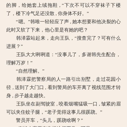
的脚，给她套上绒拖鞋 , “下次不可以不穿袜子下楼
了，楼下冷气足还没散 , 你身体不好。”
“嗯。”韩唯一轻轻应了声 , 她本想要和他决裂的心
此时又软了下来，他心里是有她的吧？
韩泽霖站起来，走向王队，“搜查完了？可有什么
进展？”
王队大大咧咧道：“没事儿了，多谢韩先生配合，
理解万岁！”
“自然理解。”
韩泽霖把警察局的人一路引出别墅，走过花园小
径 , 送到了大门口 , 看到警局的车开离了视线范围才转
身 , 步子越走越快。
王队坐在副驾驶室 , 咬着烟嘴猛吸一口 , 皱紧的眉
可以夹住蚊子腿，“老子觉得这事儿很蹊跷。”
警员开车，“头儿，蹊跷啥啊？”