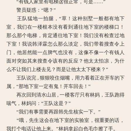
“有钱人家里有电梯这很正常，可是……”
警员疑惑：“嗯？”
王队猛地一拍腿，“草！这种别墅一般都有地下
室，我们在一楼根本没有看到通往地下室的楼梯口！
那么那个电梯，肯定通往地下室！我们没有检查过地
下室！我说韩泽霖怎么那么淡定，我们带着搜查令上
门，他居然能一点脾气也没有，这像不像一个有钱人
面对突如其来搜查令该有的反应？他太太怕凉，为什
么不让我们上楼去见？而是让他太太下楼来？”
王队说完 , 狠狠咬住烟嘴，用力看着正在开车的下
属，“那地下室一定有鬼！开车回去！”
再次回到清水山居 , 一楼客厅只有林妈，王队跑得
喘气，林妈问：“王队这是？”
“我们有事需要再跟韩先生核实一下。”
“哦，先生这会在地下室的实验室，很重要的话，
我打个电话让他上来。”林妈拿起白色毛巾擦了手。