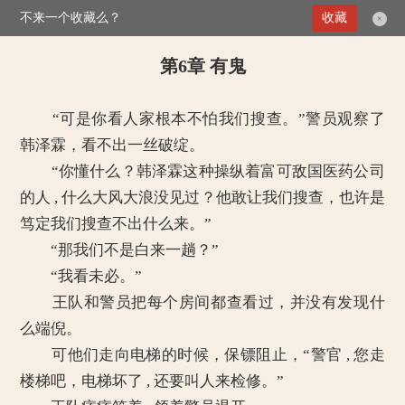
不来一个收藏么？
>
我想盛装嫁给你
收藏
第6章 有鬼
×
第6章 有鬼
“可是你看人家根本不怕我们搜查。”警员观察了
韩泽霖，看不出一丝破绽。
“你懂什么？韩泽霖这种操纵着富可敌国医药公司
的人 , 什么大风大浪没见过？他敢让我们搜查，也许是
笃定我们搜查不出什么来。”
“那我们不是白来一趟？”
“我看未必。”
王队和警员把每个房间都查看过，并没有发现什
么端倪。
可他们走向电梯的时候，保镖阻止，“警官 , 您走
楼梯吧，电梯坏了 , 还要叫人来检修。”