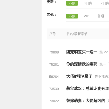
更新：
不限
3日内
7日
其他：
不限
VIP
普通
序号
书名/最新章节
团宠萌宝买一送一
第 2
79808
你的深情我的毒药
第一千
75281
大佬娇妻A爆了
你不能再
59264
萌宝成双：总裁宠妻有道
73530
替嫁萌妻：大佬超凶的
第
73022