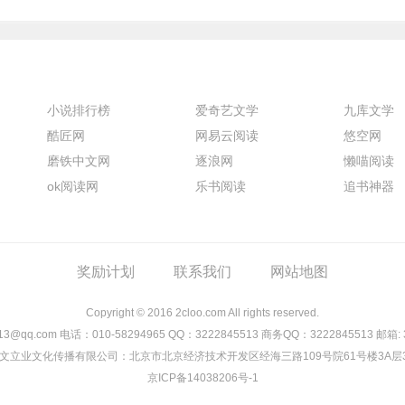
小说排行榜
爱奇艺文学
九库文学
酷匠网
网易云阅读
悠空网
磨铁中文网
逐浪网
懒喵阅读
ok阅读网
乐书阅读
追书神器
奖励计划
联系我们
网站地图
Copyright © 2016 2cloo.com All rights reserved.
13@qq.com
电话：010-58294965
QQ：3222845513
商务QQ：3222845513
邮箱:
文立业文化传播有限公司：北京市北京经济技术开发区经海三路109号院61号楼3A层3
京ICP备14038206号-1