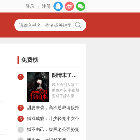
登录
|
注册
免费榜
阴情未了：夫君不请自来
1
晚上给别人做了
两身寿衣 半夜却
变成了嫁衣穿在
我身上 稀里糊涂
甜妻来袭，高冷总裁请接招
就嫁给了 那个男
2
人……
婚戏成瘾：叶少轻宠小女仆
3
婚不由己：腹黑老公强势宠
4