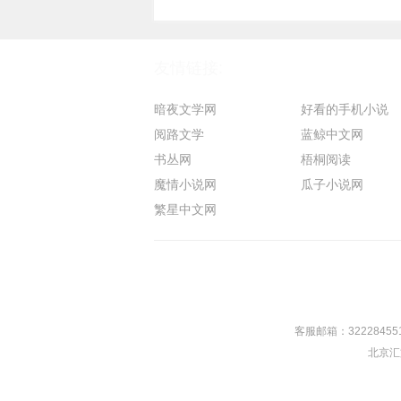
友情链接:
暗夜文学网
好看的手机小说
阅路文学
蓝鲸中文网
书丛网
梧桐阅读
魔情小说网
瓜子小说网
繁星中文网
客服邮箱：
32228455
北京汇