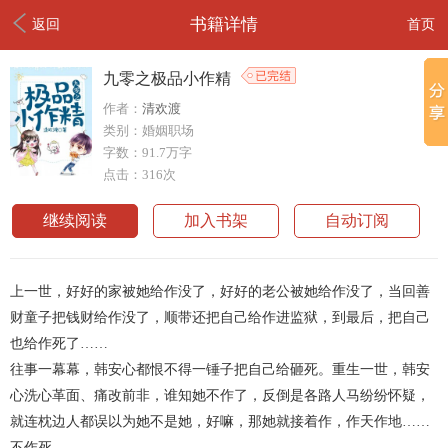
书籍详情
返回
首页
九零之极品小作精
作者：
清欢渡
类别：婚姻职场
字数：91.7万字
点击：316次
继续阅读
加入书架
自动订阅
上一世，好好的家被她给作没了，好好的老公被她给作没了，当回善
财童子把钱财给作没了，顺带还把自己给作进监狱，到最后，把自己
也给作死了……
往事一幕幕，韩安心都恨不得一锤子把自己给砸死。重生一世，韩安
心洗心革面、痛改前非，谁知她不作了，反倒是各路人马纷纷怀疑，
就连枕边人都误以为她不是她，好嘛，那她就接着作，作天作地……
不作死。