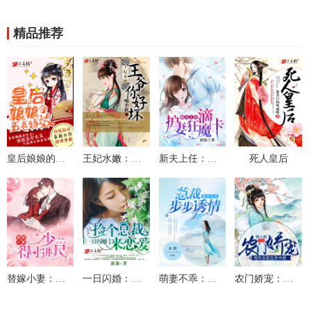
精品推荐
皇后娘娘的五毛特效
王妃水嫩：王爷你好坏
新夫上任：滴，护妻狂魔卡
死人皇后
替嫁小妻：二少，得寸进尺
一日闪婚：捡个总裁来恋爱
萌妻不乖：总裁步步诱情
农门娇宠：炮灰女配生存手册