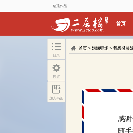
创建作品
首页
首页
>
婚姻职场
>
我想盛装
目录
设置
加入书架
感谢
随手