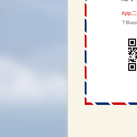
App
下载a