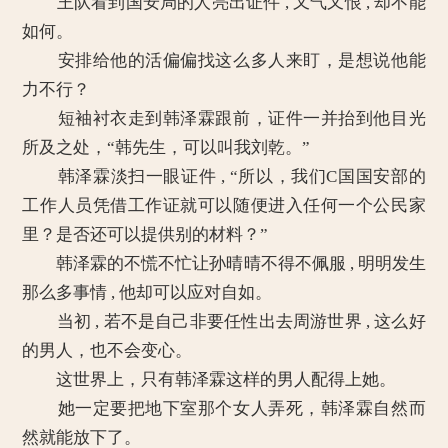
王队看到国安局的人亮出证件 , 又气又恨 , 却不能
如何。
安排给他的活偏偏找这么多人来盯，是想说他能
力不行？
短袖衬衣走到韩泽霖跟前，证件一并抬到他目光
所及之处，“韩先生，可以叫我刘乾。”
韩泽霖淡扫一眼证件 , “所以，我们C国国安部的
工作人员凭借工作证就可以随便进入任何一个公民家
里？是否还可以提供别的材料？”
韩泽霖的不慌不忙让孙晴晴不得不佩服 , 明明发生
那么多事情 , 他却可以应对自如。
当初 , 若不是自己非要任性出去周游世界 , 这么好
的男人，也不会变心。
这世界上，只有韩泽霖这样的男人配得上她。
她一定要把地下室那个女人弄死，韩泽霖自然而
然就能放下了。