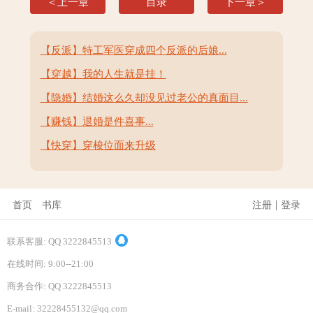
＜上一章
目录
下一章＞
【反派】特工军医穿成四个反派的后娘...
【穿越】我的人生就是挂！
【隐婚】结婚这么久却没见过老公的真面目...
【赚钱】退婚是件喜事...
【快穿】穿梭位面来升级
|
首页
书库
注册
登录
联系客服: QQ 3222845513
在线时间: 9:00--21:00
商务合作: QQ 3222845513
E-mail: 32228455132@qq.com