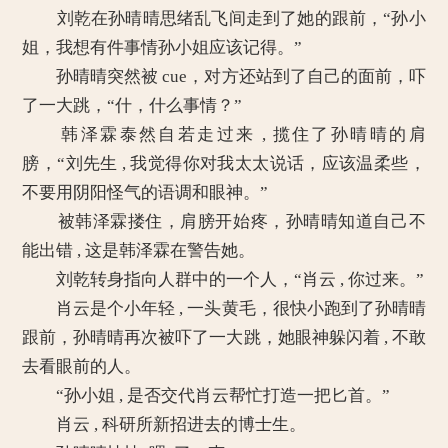
刘乾在孙晴晴思绪乱飞间走到了她的跟前，“孙小
姐，我想有件事情孙小姐应该记得。”
孙晴晴突然被 cue，对方还站到了自己的面前，吓
了一大跳，“什，什么事情？”
韩泽霖泰然自若走过来 , 揽住了孙晴晴的肩
膀，“刘先生 , 我觉得你对我太太说话，应该温柔些，
不要用阴阳怪气的语调和眼神。”
被韩泽霖搂住，肩膀开始疼，孙晴晴知道自己不
能出错 , 这是韩泽霖在警告她。
刘乾转身指向人群中的一个人，“肖云 , 你过来。”
肖云是个小年轻 , 一头黄毛，很快小跑到了孙晴晴
跟前，孙晴晴再次被吓了一大跳，她眼神躲闪着 , 不敢
去看眼前的人。
“孙小姐 , 是否交代肖云帮忙打造一把匕首。”
肖云 , 科研所新招进去的博士生。