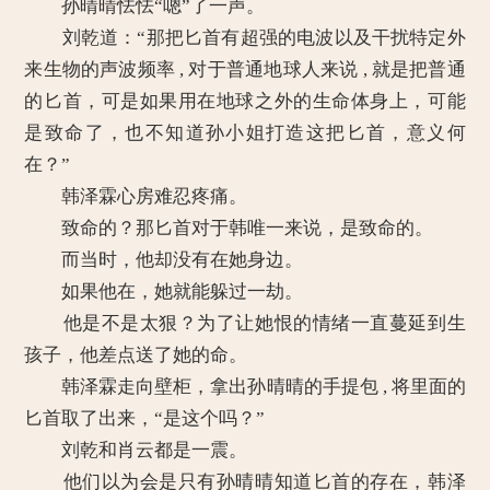
孙晴晴怯怯“嗯”了一声。
刘乾道：“那把匕首有超强的电波以及干扰特定外
来生物的声波频率 , 对于普通地球人来说 , 就是把普通
的匕首，可是如果用在地球之外的生命体身上，可能
是致命了，也不知道孙小姐打造这把匕首，意义何
在？”
韩泽霖心房难忍疼痛。
致命的？那匕首对于韩唯一来说，是致命的。
而当时，他却没有在她身边。
如果他在，她就能躲过一劫。
他是不是太狠？为了让她恨的情绪一直蔓延到生
孩子，他差点送了她的命。
韩泽霖走向壁柜，拿出孙晴晴的手提包 , 将里面的
匕首取了出来，“是这个吗？”
刘乾和肖云都是一震。
他们以为会是只有孙晴晴知道匕首的存在，韩泽