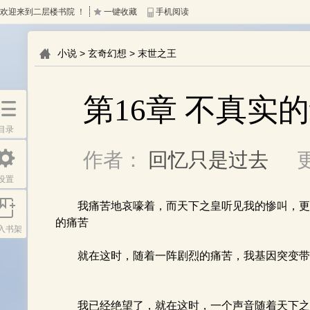
欢迎来到二层楼书院 ！
一键收藏
手机阅读
小说
>
玄奇幻想
>
末世之王
第16章 不真实
目录
作者：
回忆只是过去
设置
入书架