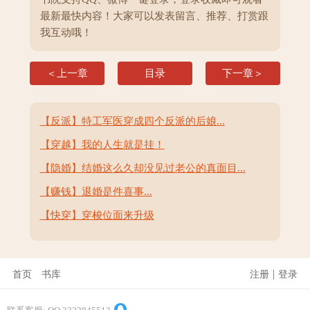
最新最快内容！大家可以发表留言、推荐、打赏跟
我互动哦！
＜上一章
目录
下一章＞
【反派】特工军医穿成四个反派的后娘...
【穿越】我的人生就是挂！
【隐婚】结婚这么久却没见过老公的真面目...
【赚钱】退婚是件喜事...
【快穿】穿梭位面来升级
|
首页
书库
注册
登录