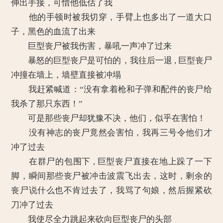
伸出手接，可惜他低估了我
他的手顿时被我切穿，手臂上也多出了一道大口
子，黑色的血流了出来
巨型丧尸被我伤害，暴吼一声冲了过来
暴怒的巨型丧尸是可怕的，我往后一退 , 巨型丧尸
冲撞在墙上，墙壁直接被冲塌
我赶紧喊道：“没有拿着枪和子弹和配件的丧尸给
我杀了那只东西！”
可是那些丧尸却犹豫不决，他们，似乎在害怕！
没有神志的丧尸竟然会害怕，我再三号令他们才
冲了过去
在群尸的包围下 , 巨型丧尸直接在地上跺了一下
脚，瞬间那些丧尸被冲击波震飞出去，这时，剩余的
丧尸说什么也不肯过去了，我骂了句娘，然后握紧砍
刀冲了过去
我使尽全力跳起来砍向巨型丧尸的头部