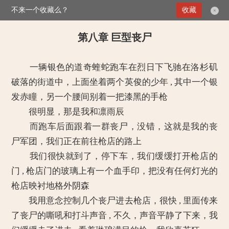
不来一个收藏么？
>
末世之王
第八章 巨型丧尸
收藏
×
第八章 巨型丧尸
一辆银色的道奇蝰蛇跑车在烈日下飞驰在洛杉矶
破落的街道中，上面坐着两个英俊的少年 , 其中一个银
发赤瞳，另一个腰间别着一把漆黑的手枪
很明显，那是我和凛雨辰
而跑车后面跟着一群丧尸，没错，这就是我的丧
尸军团，我们正在前往枪店的路上
我们很快就到了，停下车，我们缓缓打开枪店的
门 , 枪店门的玻璃上有一个血手印，把没有任何灯光的
枪店映衬地格外阴森
我用意念控制几个丧尸进去枪店，很快 , 里面传来
了丧尸的嘶吼和打斗声音 , 不久，声音平静了下来，我