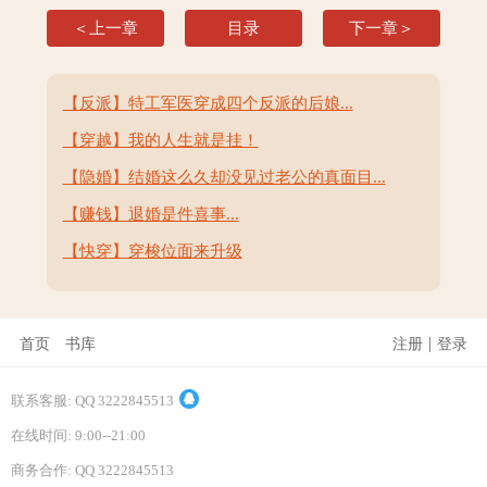
＜上一章
目录
下一章＞
【反派】特工军医穿成四个反派的后娘...
【穿越】我的人生就是挂！
【隐婚】结婚这么久却没见过老公的真面目...
【赚钱】退婚是件喜事...
【快穿】穿梭位面来升级
|
首页
书库
注册
登录
联系客服: QQ 3222845513
在线时间: 9:00--21:00
商务合作: QQ 3222845513