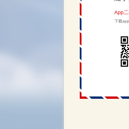
App
下载a