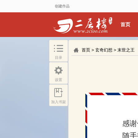
创建作品
首页
首页
>
玄奇幻想
>
末世之王
目录
设置
加入书架
感谢
随手