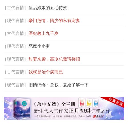
的宿主总想去各个位面体验死亡，怎么办在线等，挺
［古代言情］
皇后娘娘的五毛特效
急的。 “你若战，我便为你而战。” “你若死，我便陪
你一起死。” （男强，女强，强强联合）
［现代言情］
豪门危情：陆少的私有宠妻
［古代言情］
医妃赖上九千岁
［现代言情］
恶魔小小妻
［现代言情］
甜妻来袭，高冷总裁请接招
［古代言情］
我就是治个病而已
［现代言情］
旧情绵绵：总裁，复婚了解一下