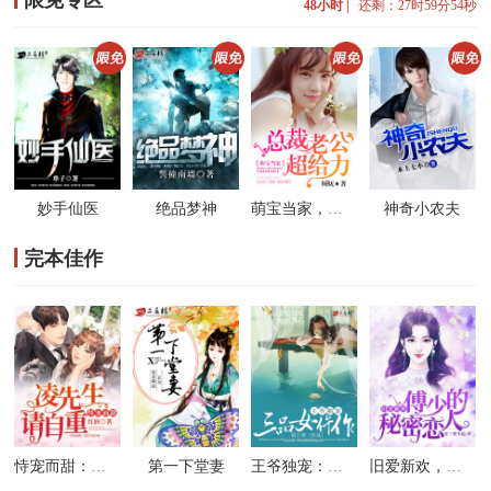
限免专区
48小时 |
还剩：
27时
59分
54秒
妙手仙医
绝品梦神
萌宝当家，总裁老公超给力
神奇小农夫
完本佳作
恃宠而甜：凌先生请自重
第一下堂妻
王爷独宠：三品女仵作
旧爱新欢，傅少的秘密恋人