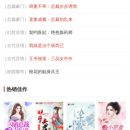
的做一做。”
［总裁豪门］
萌妻不乖：总裁步步诱情
［总裁豪门］
宠妻成瘾：总裁别乱来
［幻想言情］
契约医妃：绝色炼药师
［古代言情］
我就是治个病而已
［古代言情］
王爷独宠：三品女仵作
［校园都市］
校花的贴身兵王
热销佳作