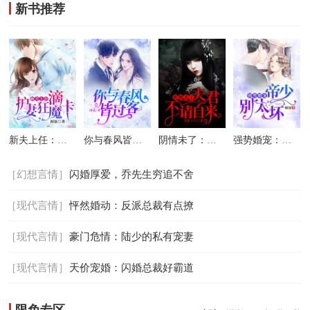
新书推荐
新夫上任：滴，护妻狂魔卡
你与春风皆过客
阴情未了：夫君不请自来
强势婚宠：帝少，别太坏！
［幻想言情］
闪婚厚爱，乔先生穷追不舍
［现代言情］
怦然婚动：反派总裁有点撩
［现代言情］
豪门危情：陆少的私有宠妻
［现代言情］
天价宠婚：闪婚总裁好霸道