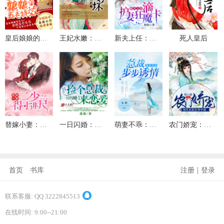
皇后娘娘的五毛特效
王妃水嫩：王爷你好坏
新夫上任：滴，护妻狂魔卡
死人皇后
替嫁小妻：二少，得寸进尺
一日闪婚：捡个总裁来恋爱
萌妻不乖：总裁步步诱情
农门娇宠：炮灰女配生存手册
|
首页
书库
注册
登录
联系客服: QQ 3222845513
在线时间: 9:00--21:00