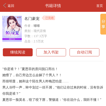
书籍详情
返回
首页
名门豪宠
作者：
嘟嘟
类别：现代言情
字数：137.3万字
点击：2.5万次
继续阅读
加入书架
自动订阅
“你是谁？！”夏恩菲的质问脱口而出！
她懵了，自己旁边怎么会躺了个男人？！
而很明显，她和这个陌生男人昨晚恐怕是……
男人冷哼一声，眸中划过一丝不屑，“他们让你过来的时候，没有告诉
你我是谁？”
夏恩菲一脸莫名，咬了咬下唇，警惕道：“你在说什么，我听不懂！”