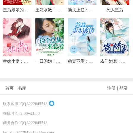
皇后娘娘的五毛特效
王妃水嫩：王爷你好坏
新夫上任：滴，护妻狂魔卡
死人皇后
替嫁小妻：二少，得寸进尺
一日闪婚：捡个总裁来恋爱
萌妻不乖：总裁步步诱情
农门娇宠：炮灰女配生存手册
|
首页
书库
注册
登录
联系客服: QQ 3222845513
在线时间: 9:00--21:00
商务合作: QQ 3222845513
E-mail: 32228455132@qq.com