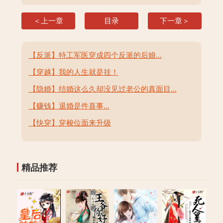
＜上一章
目录
下一章＞
【反派】特工军医穿成四个反派的后娘...
【穿越】我的人生就是挂！
【隐婚】结婚这么久却没见过老公的真面目...
【赚钱】退婚是件喜事...
【快穿】穿梭位面来升级
精品推荐