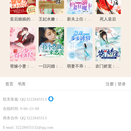
皇后娘娘的五毛特效
王妃水嫩：王爷你好坏
新夫上任：滴，护妻狂魔卡
死人皇后
替嫁小妻：二少，得寸进尺
一日闪婚：捡个总裁来恋爱
萌妻不乖：总裁步步诱情
农门娇宠：炮灰女配生存手册
|
首页
书库
注册
登录
联系客服: QQ 3222845513
在线时间: 9:00--21:00
商务合作: QQ 3222845513
E-mail: 32228455132@qq.com