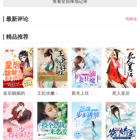
查看全部捧场记录
最新评论
写评论
精品推荐
皇后娘娘的五毛特效
王妃水嫩：王爷你好坏
新夫上任：滴，护妻狂魔卡
死人皇后