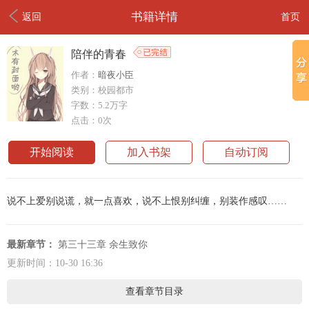
书籍详情
返回
首页
陪伴的青春
作者：
暗夜小臣
类别：校园都市
字数：5.2万字
点击：0次
开始阅读
加入书架
自动订阅
说不上爱别说谎，就一点喜欢，说不上恨别纠缠，别装作感叹……
最新章节：
第三十三章 余生致你
更新时间：10-30 16:36
查看章节目录