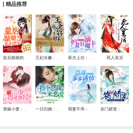
精品推荐
皇后娘娘的五毛特效
王妃水嫩：王爷你好坏
新夫上任：滴，护妻狂魔卡
死人皇后
替嫁小妻：二少，得寸进尺
一日闪婚：捡个总裁来恋爱
萌妻不乖：总裁步步诱情
农门娇宠：炮灰女配生存手册