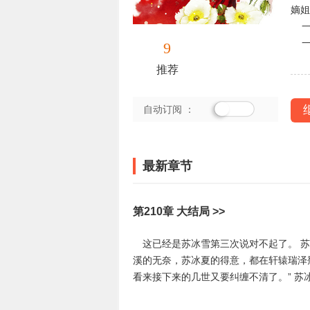
嫡姐
一
一
9
彗
推荐
当
商。
自动订阅 ：
最新章节
第210章 大结局 >>
这已经是苏冰雪第三次说对不起了。 苏冰雪的记忆已经完全恢复，可即便如此，她依旧没有选择轩辕瑞泽。 李澜
溪的无奈，苏冰夏的得意，都在轩辕瑞泽颓废中，慢慢的便的更甚。 
看来接下来的几世又要纠缠不清了。” 苏冰夏苦笑一声，身影流转，消失在他们面前。 轩辕瑞景担忧的看着轩辕瑞
泽，问道：“我哥他不会有事吧？” 李澜溪耸耸肩：“渡不了劫难，就需要轮回转世，什么时候到了时辰再重新渡劫，没