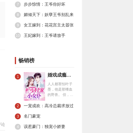
步步惊情：王爷你好坏
7
媚倾天下：妖孽王爷别乱来
8
女王嫁到：花花宫主太嚣张
9
王妃嫁到：王爷请放手
10
畅销榜
婚戏成瘾：叶少轻宠小女仆
1
人人都害怕叶子
墨，他是那嗜血
的野兽。 但，夏
一涵觉得，他就
一宠成欢：高冷总裁求放过
是个小恶魔。 第
2
一次遇见他，他
名门豪宠
让她成了群嘲对
3
象。 却只留下了
评论
误惹豪门：独宠小娇妻
4
个恶魔般笑容，
一走了之。 第二