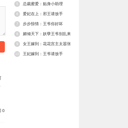
总裁蜜爱：贴身小助理
5
次遇见他，他将
她禁锢。 你只能
爱妃在上：邪王请放手
6
听从我的命令，
懂么，小女仆。
步步惊情：王爷你好坏
7
媚倾天下：妖孽王爷别乱来
8
女王嫁到：花花宫主太嚣张
9
王妃嫁到：王爷请放手
10
可
稳
0