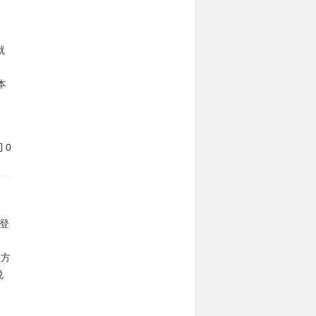
就
本
0
登
值方
说