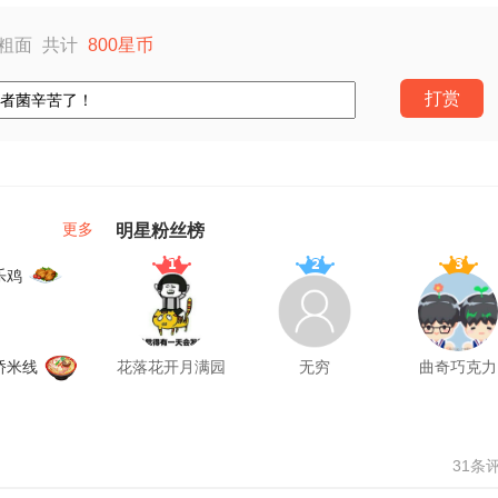
粗面
共计
800
星币
打赏
更多
明星粉丝榜
乐鸡
桥米线
花落花开月满园
无穷
曲奇巧克力
31条