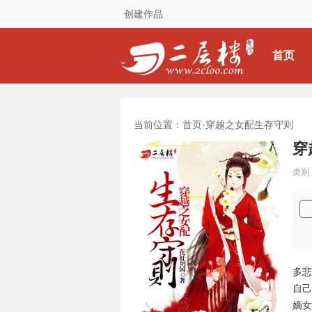
创建作品
首页
当前位置：首页·
穿越之女配生存守则
穿
类别
多悲
自己
嫡女