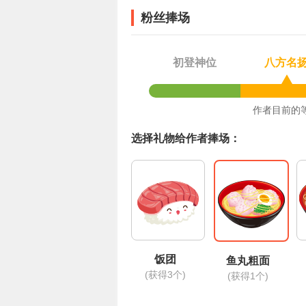
事的，反正已经是神仙了，死不了人的。反
粉丝捧场
初登神位
八方名
作者目前的
选择礼物给作者捧场：
饭团
鱼丸粗面
(获得3个)
(获得1个)