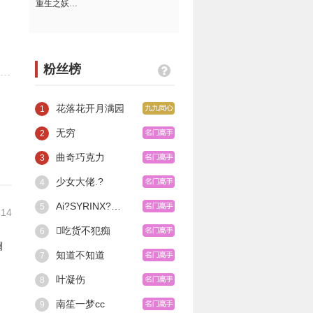
重生之妖娆王妃
粉丝榜
花落花开月满园
1
无穷
2
曲奇巧克力
3
少女大佬.?
4
Ai?SYRINX?洁子?
5
:14
吃货不犯痴
6
知道不知道
7
叶凝伤
8
南笙一梦cc
9