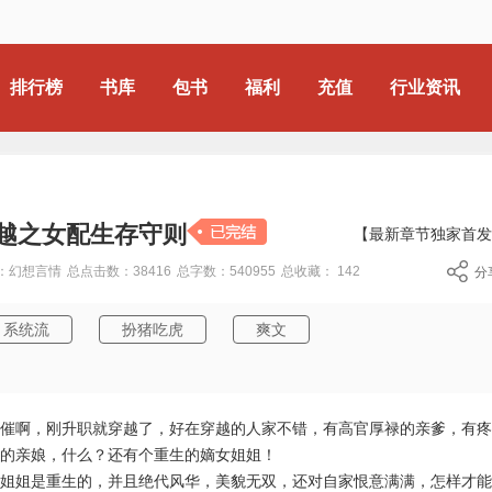
排行榜
书库
包书
福利
充值
行业资讯
越之女配生存守则
【最新章节独家首发
：幻想言情
总点击数：38416
总字数：540955
总收藏：
142
分
系统流
扮猪吃虎
爽文
催啊，刚升职就穿越了，好在穿越的人家不错，有高官厚禄的亲爹，有疼
的亲娘，什么？还有个重生的嫡女姐姐！
姐姐是重生的，并且绝代风华，美貌无双，还对自家恨意满满，怎样才能