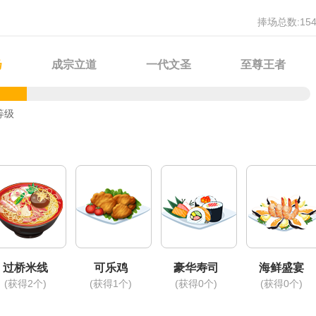
倒是你，怎么不跟你哥一起修仙。”...
捧场总数:154
扬
成宗立道
一代文圣
至尊王者
等级
过桥米线
可乐鸡
豪华寿司
海鲜盛宴
(获得2个)
(获得1个)
(获得0个)
(获得0个)