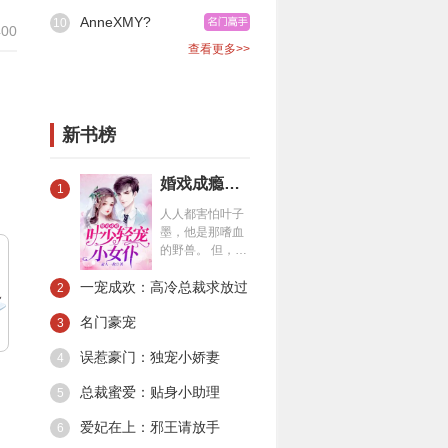
AnneXMY?
10
00
查看更多>>
新书榜
婚戏成瘾：叶少轻宠小女仆
1
人人都害怕叶子
墨，他是那嗜血
的野兽。 但，夏
一涵觉得，他就
一宠成欢：高冷总裁求放过
是个小恶魔。 第
2
一次遇见他，他
名门豪宠
让她成了群嘲对
3
象。 却只留下了
误惹豪门：独宠小娇妻
4
个恶魔般笑容，
一走了之。 第二
总裁蜜爱：贴身小助理
5
次遇见他，他将
她禁锢。 你只能
爱妃在上：邪王请放手
6
听从我的命令，
懂么，小女仆。