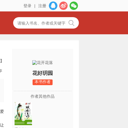
登录
|
注册
】
享
花好玥园
本书作者
作者其他作品
爱
让