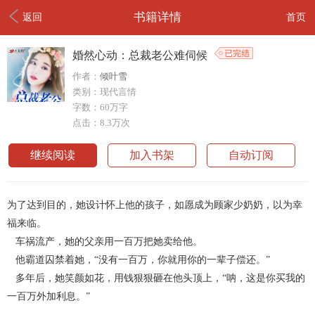
书籍详情
返回
首页
婚然心动：总裁老公难伺候
作者：
倾叶雪
类别：现代言情
字数：60万字
点击：8.3万次
继续阅读
加入书架
自动订阅
为了达到目的，她设计怀上他的孩子，如愿成为顾家少奶奶，以为幸
福来临。
车祸流产，她的父亲用一百万把她卖给他。
他霸道囚禁着她，“没有一百万，你就用你的一辈子偿还。”
多年后，她笑颜如花，用钱狠狠砸在他头顶上，“呐，这是你买我的
一百万外加利息。”