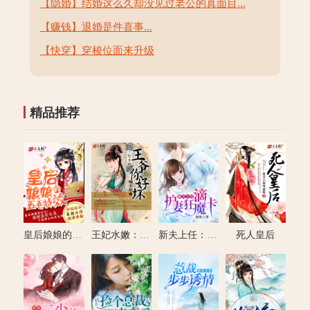
【隐婚】结婚这么久却没见过老公的真面目...
【赚钱】退婚是件喜事...
【快穿】穿梭位面来升级
精品推荐
皇后娘娘的五毛特效
王妃水嫩：王爷你好坏
新夫上任：滴，护妻狂魔卡
死人皇后