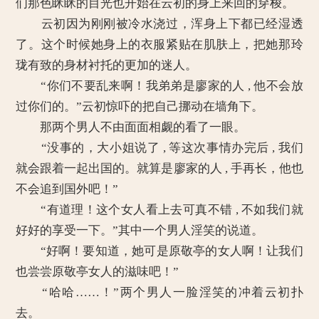
们那色眯眯的目光也开始在云初的身上来回的穿梭。
云初因为刚刚被冷水浇过，浑身上下都已经湿透
了。这个时候她身上的衣服紧贴在肌肤上，把她那玲
珑有致的身材衬托的更加的迷人。
“你们不要乱来啊！我弟弟是廖家的人 , 他不会放
过你们的。”云初惊吓的把自己挪动在墙角下。
那两个男人不由面面相觑的看了一眼。
“没事的，大小姐说了 , 等这次事情办完后 , 我们
就会跟着一起出国的。就算是廖家的人 , 手再长，他也
不会追到国外吧！”
“有道理！这个女人看上去可真不错 , 不如我们就
好好的享受一下。”其中一个男人淫笑的说道。
“好啊！要知道，她可是原敬亭的女人啊！让我们
也尝尝原敬亭女人的滋味吧！”
“哈哈……！”两个男人一脸淫笑的冲着云初扑
去。