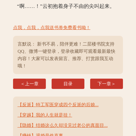
“啊……！”云初抱着身子不由的尖叫起来。
点我，点我，点我送书券免费看书呦！
言默说： 新书不易，陪伴更难！二层楼书院支持
QQ、微博一键登录，登录收藏即可观看最新最快
内容！大家可以发表留言、推荐、打赏跟我互动
哦！
＜上一章
目录
下一章＞
【反派】特工军医穿成四个反派的后娘...
【穿越】我的人生就是挂！
【隐婚】结婚这么久却没见过老公的真面目...
【赚钱】退婚是件喜事...