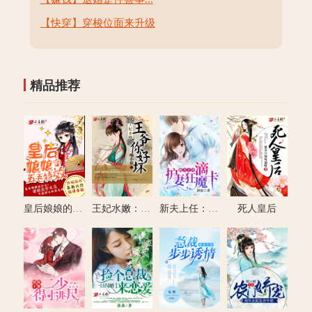
【快穿】穿梭位面来升级
精品推荐
皇后娘娘的五毛特效
王妃水嫩：王爷你好坏
新夫上任：滴，护妻狂魔卡
死人皇后