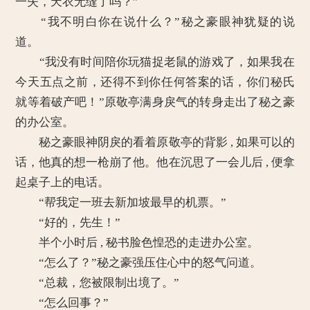
一失，天衣无缝了吗？”
“我不明白你在说什么？”秘之豪眼神犹疑的说
道。
“我没有时间陪你玩猫捉老鼠的游戏了，如果我在
今天五点之前，还得不到你任何答案的话，你们秘氏
就等着破产吧！”原敬亭满身戾气的转身走出了秘之豪
的办公室。
秘之豪眼神阴戾的看着原敬亭的背影 , 如果可以的
话，他真的想一枪崩了他。他在沉思了一会儿后 , 便拿
起桌子上的电话。
“帮我定一班去新加坡最早的机票。”
“好的，先生！”
半个小时后 , 秘书脸色惶恐的走进办公室。
“怎么了？”秘之豪强压住心中的怒气问道。
“总裁，您被限制出境了。”
“怎么回事？”