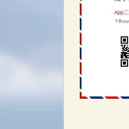
App
下载a