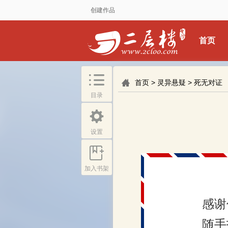
创建作品
首页
首页
>
灵异悬疑
>
死无对证
目录
设置
加入书架
感谢
随手