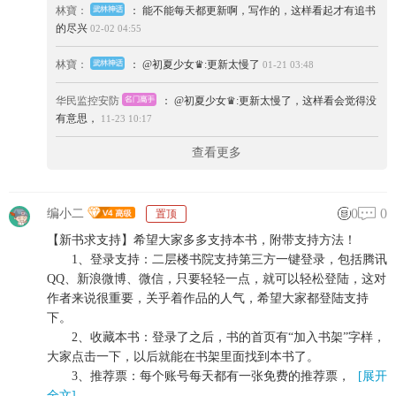
林寶：
： 能不能每天都更新啊，写作的，这样看起才有追书
的尽兴
02-02 04:55
林寶：
： @初夏少女♛:更新太慢了
01-21 03:48
华民监控安防
： @初夏少女♛:更新太慢了，这样看会觉得没
有意思，
11-23 10:17
查看更多
0
0
编小二
置顶
【新书求支持】希望大家多多支持本书，附带支持方法！
1、登录支持：二层楼书院支持第三方一键登录，包括腾讯
QQ、新浪微博、微信，只要轻轻一点，就可以轻松登陆，这对
作者来说很重要，关乎着作品的人气，希望大家都登陆支持
下。
2、收藏本书：登录了之后，书的首页有“加入书架”字样，
大家点击一下，以后就能在书架里面找到本书了。
3、推荐票：每个账号每天都有一张免费的推荐票，
[展开
全文]