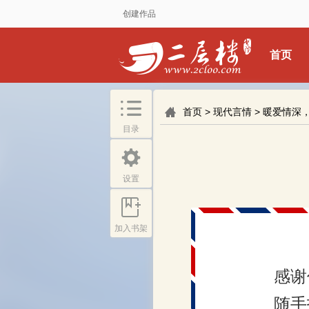
创建作品
首页
首页
>
现代言情
>
暖爱情深
目录
设置
加入书架
感谢
随手