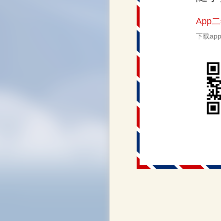
App
下载a