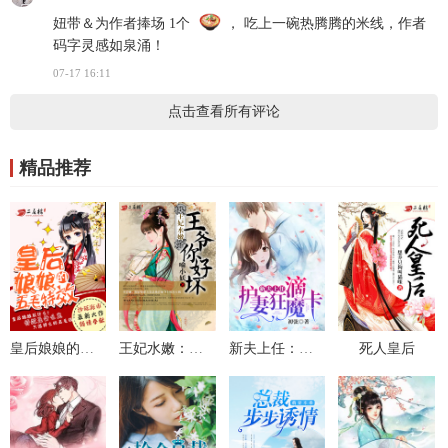
妞带＆为作者捧场 1个
， 吃上一碗热腾腾的米线，作者
码字灵感如泉涌！
07-17 16:11
点击查看所有评论
精品推荐
皇后娘娘的五毛特效
王妃水嫩：王爷你好坏
新夫上任：滴，护妻狂魔卡
死人皇后