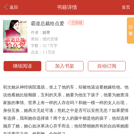
书籍详情
返回
首页
霸道总裁给点爱
作者：
妞带
类别：现代言情
字数：32.7万字
点击：1.1万次
继续阅读
加入书架
自动订阅
初次她从神经病院逃脱，坐上了他的车，却被他逼迫要她嫁给他。他
说他看她比较顺眼，互利的关系，她要为他生下孩子，他要为她查清
家族的事情。世界上有一样的人存在吗？和她一模一样的女人出现，
身份互换，她再次无处可逃；危机之中是否可以安然无恙？如果爱情
有选择，我和她你选择谁？两个女人的腹中都是他的孩子，他却选择
抛弃了她，她心如冰寒决心弃手而去；他却禁锢她所有的自由将她困
在这豪宅之内。他和她，会如何？