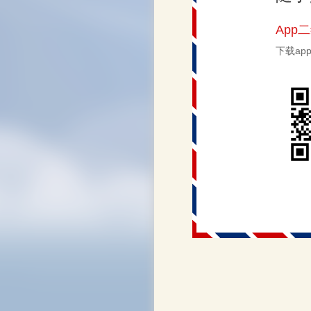
App
下载a