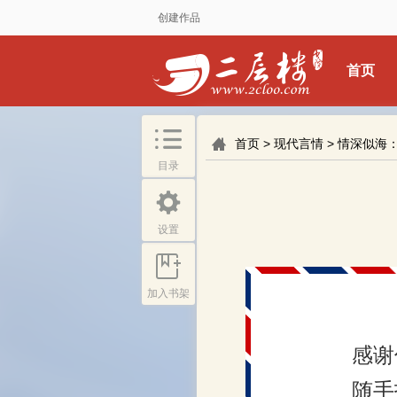
创建作品
首页
首页
>
现代言情
>
情深似海
目录
设置
加入书架
感谢
随手