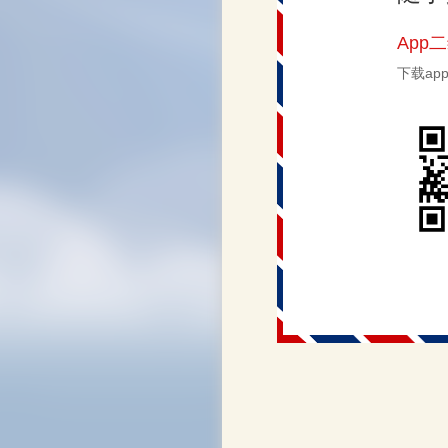
App
下载a