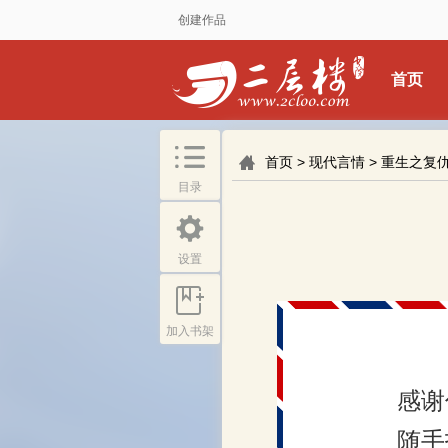
创建作品
首页
首页
>
现代言情
>
重生之复
目录
设置
加入书架
感谢
随手