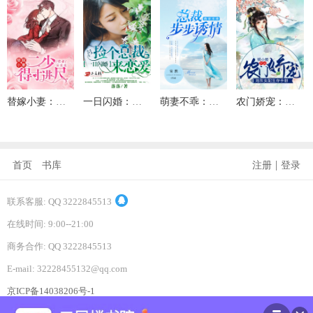
替嫁小妻：二少，得寸进尺
一日闪婚：捡个总裁来恋爱
萌妻不乖：总裁步步诱情
农门娇宠：炮灰女配生存手册
|
首页
书库
注册
登录
联系客服: QQ 3222845513
在线时间: 9:00--21:00
商务合作: QQ 3222845513
E-mail: 32228455132@qq.com
京ICP备14038206号-1