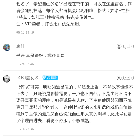
套名字，希望自己的名字出现在书中的，可以在这里留名，作
者会随机抽选，每个人都有机会出现的哦。格式：姓名+性格
+特点，如张三+性格沉稳+特点英俊帅气。
注：VIP读者，打赏用户优先采用。
06-12 14:19
0
0
袁佳
书评 真是很好，我很喜欢
11-28 08:46
0
0
メＫi魔女Ｓs
书评 好可笑，明明知道是假的，却还要上当，不然故事也编不
下去了，只能说是剧情需要，一点也不自然，不是主角不得不
离开离开床的理由，如果说是有人攻击了主角他因躲闪而不慎
离开了床那才说的过去，这种让认识的人来引诱的戏码主角都
猜到了是假的最后又自己说服自己那人真的啊华，总觉得硬塞
了个理由进去。看得不舒服，不够成熟。
11-16 22:36