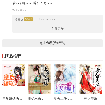
看不了呢～～ 看不了呢～～
09-09 15:10
给特热
： ？
09-09 17:13
查看更多
点击查看所有评论
精品推荐
皇后娘娘的五毛特效
王妃水嫩：王爷你好坏
新夫上任：滴，护妻狂魔卡
死人皇后