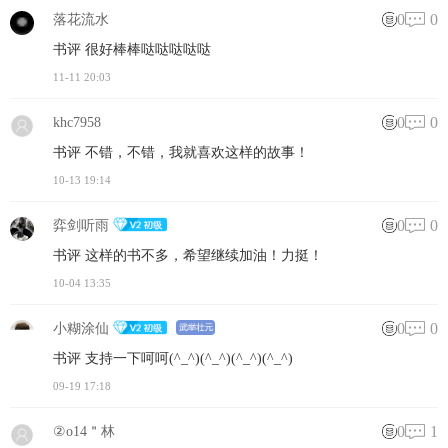
0
0
落花流水
书评 很好棒棒哒哒哒哒哒
11-11 20:03
0
0
khc7958
书评 不错，不错，我就喜欢这样的故事！
10-13 19:14
0
0
弈剑听雨
书评 这样的书不多，希望继续加油！力挺！
10-04 13:35
0
0
小糊涂仙
书评 支持一下呵呵(^_^)(^_^)(^_^)(^_^)
09-19 17:18
0
1
②o14＂林