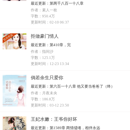
最近更新：
第两千八百一十八章
作者：
素人一枚
字数：
950.4万
更新时间：
02-10 06:37
拒做豪门情人
最近更新：
第410章，完
作者：
指间沙
字数：
125.1万
更新时间：
12-23 13:34
倘若余生只爱你
最近更新：
第六百一十八章 他又要当爸爸了（终）
作者：
月夜未央
字数：
186.8万
更新时间：
03-12 23:50
王妃水嫩：王爷你好坏
最近更新：
第1589章 两情缱绻，相伴永远