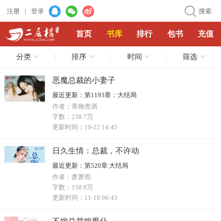
注册
|
登录
搜索
首页
书库
排行
包书
充值
分类
排序
时间
筛选
恶魔总裁的小妻子
最近更新：
第1193章：大结局
作者：
青梅煮酒
字数：
238.7万
更新时间：
10-22 14:45
日久生情：总裁，不许动
最近更新：
第520章 大结局
作者：
萧萧雨
字数：
158.9万
更新时间：
11-18 06:43