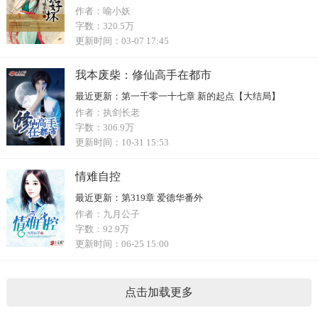
作者：
喻小妖
字数：
320.5万
更新时间：
03-07 17:45
我本废柴：修仙高手在都市
最近更新：
第一千零一十七章 新的起点【大结局】
作者：
执剑长老
字数：
306.9万
更新时间：
10-31 15:53
情难自控
最近更新：
第319章 爱德华番外
作者：
九月公子
字数：
92.9万
更新时间：
06-25 15:00
点击加载更多