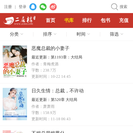
注册
|
登录
搜索
首页
书库
排行
包书
充值
分类
排序
时间
筛选
恶魔总裁的小妻子
最近更新：
第1193章：大结局
作者：
青梅煮酒
字数：
238.7万
更新时间：
10-22 14:45
日久生情：总裁，不许动
最近更新：
第520章 大结局
作者：
萧萧雨
字数：
158.9万
更新时间：
11-18 06:43