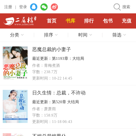
注册
|
登录
搜索
首页
书库
排行
包书
充值
分类
排序
时间
筛选
恶魔总裁的小妻子
最近更新：
第1193章：大结局
作者：
青梅煮酒
字数：
238.7万
更新时间：
10-22 14:45
日久生情：总裁，不许动
最近更新：
第520章 大结局
作者：
萧萧雨
字数：
158.9万
更新时间：
11-18 06:43