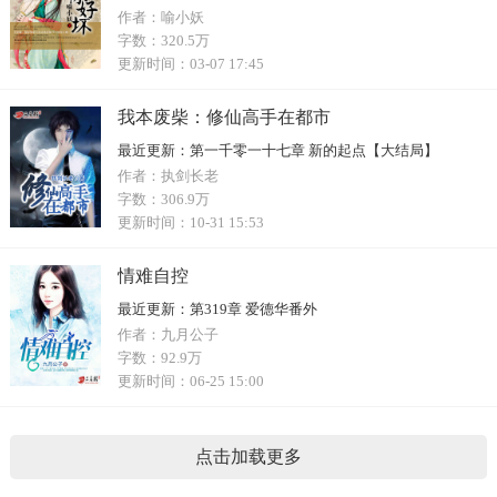
作者：
喻小妖
字数：
320.5万
更新时间：
03-07 17:45
我本废柴：修仙高手在都市
最近更新：
第一千零一十七章 新的起点【大结局】
作者：
执剑长老
字数：
306.9万
更新时间：
10-31 15:53
情难自控
最近更新：
第319章 爱德华番外
作者：
九月公子
字数：
92.9万
更新时间：
06-25 15:00
点击加载更多