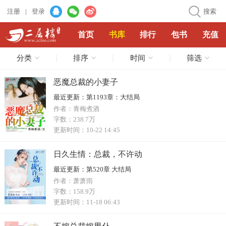
注册
|
登录
搜索
首页
书库
排行
包书
充值
分类
排序
时间
筛选
恶魔总裁的小妻子
最近更新：
第1193章：大结局
作者：
青梅煮酒
字数：
238.7万
更新时间：
10-22 14:45
日久生情：总裁，不许动
最近更新：
第520章 大结局
作者：
萧萧雨
字数：
158.9万
更新时间：
11-18 06:43