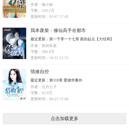
作者：
喻小妖
字数：
320.5万
更新时间：
03-07 17:45
我本废柴：修仙高手在都市
最近更新：
第一千零一十七章 新的起点【大结局】
作者：
执剑长老
字数：
306.9万
更新时间：
10-31 15:53
情难自控
最近更新：
第319章 爱德华番外
作者：
九月公子
字数：
92.9万
更新时间：
06-25 15:00
点击加载更多