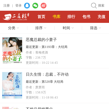
注册
|
登录
搜索
首页
书库
排行
包书
充值
分类
排序
时间
筛选
恶魔总裁的小妻子
最近更新：
第1193章：大结局
作者：
青梅煮酒
字数：
238.7万
更新时间：
10-22 14:45
日久生情：总裁，不许动
最近更新：
第520章 大结局
作者：
萧萧雨
字数：
158.9万
更新时间：
11-18 06:43