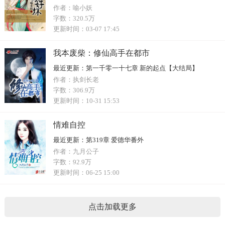
作者：
喻小妖
字数：
320.5万
更新时间：
03-07 17:45
我本废柴：修仙高手在都市
最近更新：
第一千零一十七章 新的起点【大结局】
作者：
执剑长老
字数：
306.9万
更新时间：
10-31 15:53
情难自控
最近更新：
第319章 爱德华番外
作者：
九月公子
字数：
92.9万
更新时间：
06-25 15:00
点击加载更多