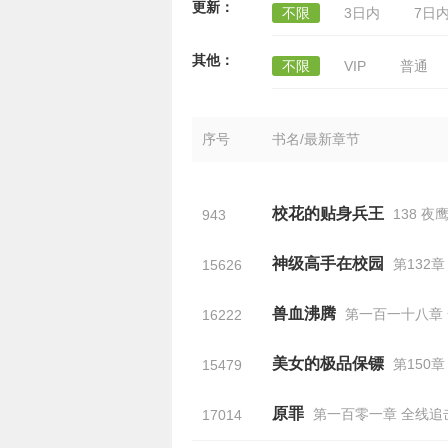
更新：
不限
3日内
7日
其他：
不限
VIP
普通
序号
书名/最新章节
校花的贴身兵王
138 夜
943
神级高手在校园
第132
15626
兽血沸腾
第一百一十八章
16222
美女的极品保镖
第150章
15479
原罪
第一百零一章 全线追
17014