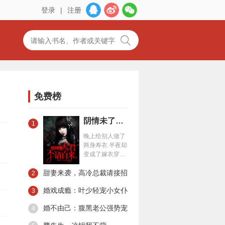
登录
|
注册
免费榜
阴情未了：夫君不请自来
1
晚上给别人做了
两身寿衣 半夜却
变成了嫁衣穿在
我身上 稀里糊涂
甜妻来袭，高冷总裁请接招
就嫁给了 那个男
2
人……
婚戏成瘾：叶少轻宠小女仆
3
婚不由己：腹黑老公强势宠
4