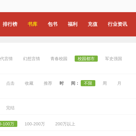
排行榜
书库
包书
福利
充值
行业资讯
代言情
幻想言情
青春校园
校园都市
军史强国
点击
收藏
推荐
时 间：
不限
周
月
完结
0-100万
100-200万
200万以上