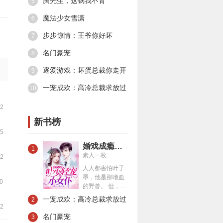
腾先生，这锅我不背
5
魔法少女雪潇
6
步步惊情：王爷你好坏
7
名门豪宠
8
逐爱游戏：坏蛋总裁你走开
9
一宠成欢：高冷总裁求放过
10
22
新书榜
15
婚戏成瘾：叶少轻宠小女仆
1
素人一枚
22
人人都害怕叶子
墨，他是那嗜血
00
的野兽。 但，夏
一涵觉得，他就
一宠成欢：高冷总裁求放过
2
是个小恶魔。 第
22
一次遇见他，他
名门豪宠
3
让她成了群嘲对