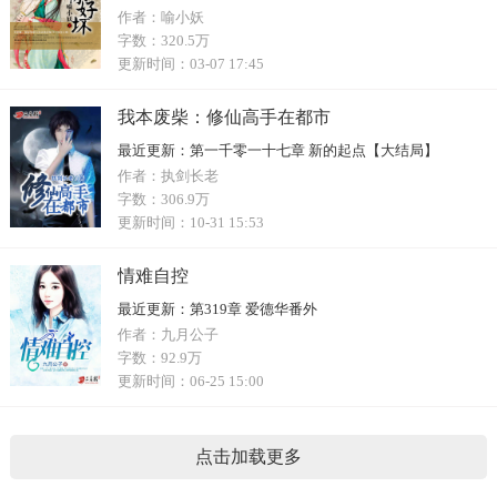
作者：
喻小妖
字数：
320.5万
更新时间：
03-07 17:45
我本废柴：修仙高手在都市
最近更新：
第一千零一十七章 新的起点【大结局】
作者：
执剑长老
字数：
306.9万
更新时间：
10-31 15:53
情难自控
最近更新：
第319章 爱德华番外
作者：
九月公子
字数：
92.9万
更新时间：
06-25 15:00
点击加载更多