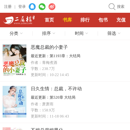
注册
|
登录
搜索
首页
书库
排行
包书
充值
分类
排序
时间
筛选
恶魔总裁的小妻子
最近更新：
第1193章：大结局
作者：
青梅煮酒
字数：
238.7万
更新时间：
10-22 14:45
日久生情：总裁，不许动
最近更新：
第520章 大结局
作者：
萧萧雨
字数：
158.9万
更新时间：
11-18 06:43