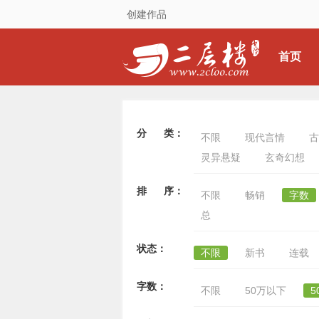
创建作品
首页
分 类：
不限
现代言情
古
灵异悬疑
玄奇幻想
排 序：
不限
畅销
字数
总
状态：
不限
新书
连载
字数：
不限
50万以下
5