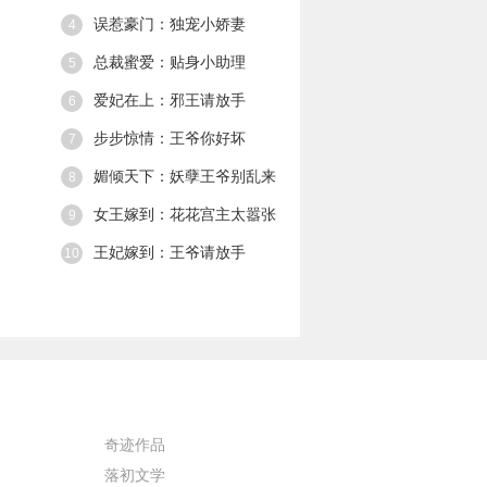
象。 却只留下了
误惹豪门：独宠小娇妻
4
个恶魔般笑容，
一走了之。 第二
总裁蜜爱：贴身小助理
5
次遇见他，他将
她禁锢。 你只能
爱妃在上：邪王请放手
6
听从我的命令，
懂么，小女仆。
步步惊情：王爷你好坏
7
媚倾天下：妖孽王爷别乱来
8
女王嫁到：花花宫主太嚣张
9
王妃嫁到：王爷请放手
10
奇迹作品
落初文学