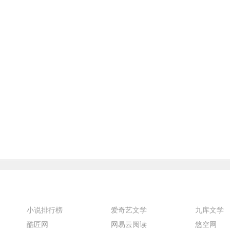
小说排行榜
爱奇艺文学
九库文学
酷匠网
网易云阅读
悠空网