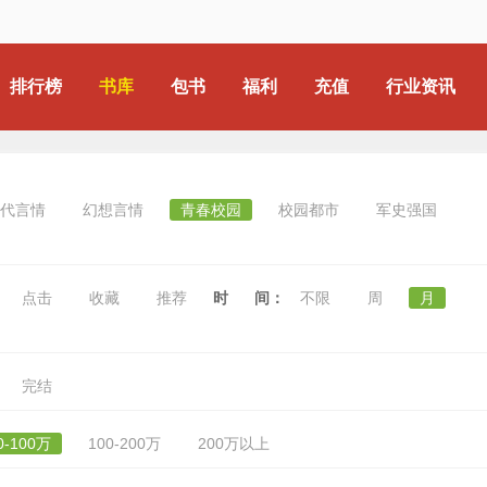
排行榜
书库
包书
福利
充值
行业资讯
代言情
幻想言情
青春校园
校园都市
军史强国
点击
收藏
推荐
时 间：
不限
周
月
完结
0-100万
100-200万
200万以上