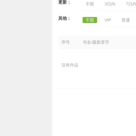
更新：
不限
3日内
7日
其他：
不限
VIP
普通
序号
书名/最新章节
沒有作品